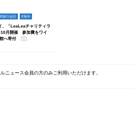
#旅行会社
#海外
イ、「LeaLeaチャリティラ
を10月開催 参加費をワイ
館へ寄付
ールニュース会員の方のみご利用いただけます。