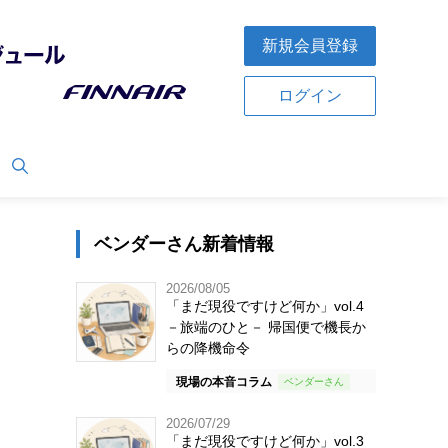
新規会員登録
ログイン
ベンダーさん新着情報
2026/08/05
「まだ現役ですけど何か」vol.4
－旅端のひと－ 帰国便で機長か
らの降機命令
現場の本音コラム
2026/07/29
「まだ現役ですけど何か」vol.3