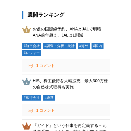
週間ランキング
お盆の国際線予約、ANAとJALで明暗
ANA前年超え、JALは1割減
#航空会社
#調査・分析・統計
#海外
#国内
#レジャー
1
コメント
HIS、株主優待を大幅拡充 最大300万株
の自己株式取得も実施
#旅行会社
#経営
1
コメント
『ガイド』という仕事を再定義する－元