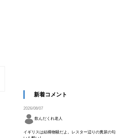
新着コメント
2026/08/07
飲んだくれ老人
イギリスは結構物騒だよ。レスター辺りの糞尿の匂
いも酷いし。