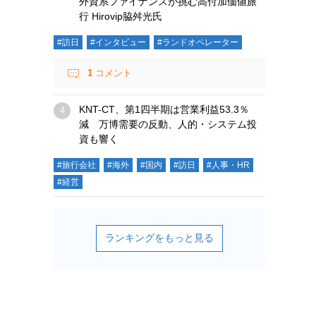
外資系ファイナンスが挑む高付加価値旅
行 Hirovip脇舛光氏
#訪日
#インタビュー
#ランドオペレーター
1
コメント
KNT-CT、第1四半期は営業利益53.3％
減 万博需要の反動、人的・システム投
資も響く
#旅行会社
#海外
#国内
#訪日
#人事・HR
#経営