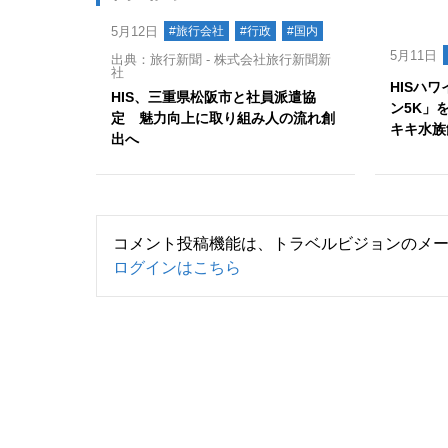
5月12日
#旅行会社
#行政
#国内
5月11日
出典：旅行新聞 - 株式会社旅行新聞新
社
HISハワ
HIS、三重県松阪市と社員派遣協
ン5K」
定 魅力向上に取り組み人の流れ創
キキ水族
出へ
コメント投稿機能は、トラベルビジョンのメ
ログインはこちら