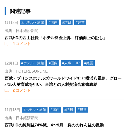
関連記事
1月18日
#ホテル・旅館
#国内
#訪日
#経営
出典：日本経済新聞
西武HDの西山社長「ホテル料金上昇、評価向上の証し」
4
コメント
12月1日
#ホテル・旅館
#国内
#人事・HR
#経営
出典：HOTERESONLINE
西武・プリンスホテルズワールドワイド社と横浜八景島、グロー
バル人材育成を狙い、台湾との人材交流合意書締結
2
コメント
11月13日
#ホテル・旅館
#国内
#訪日
#経営
出典：日本経済新聞
西武HDの純利益74%減、4〜9月 負ののれん益の反動