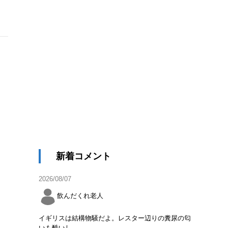
新着コメント
2026/08/07
飲んだくれ老人
イギリスは結構物騒だよ。レスター辺りの糞尿の匂
いも酷いし。