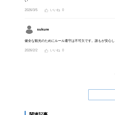
い
2026/3/5
0
sukure
健全な観光のためにルール遵守は不可欠です。誰もが安心し
2026/2/2
0
関連記事