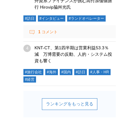
外資系ファイナンスが挑む高付加価値旅
行 Hirovip脇舛光氏
#訪日
#インタビュー
#ランドオペレーター
1
コメント
KNT-CT、第1四半期は営業利益53.3％
減 万博需要の反動、人的・システム投
資も響く
#旅行会社
#海外
#国内
#訪日
#人事・HR
#経営