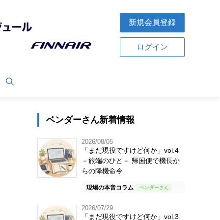
新規会員登録
ログイン
ベンダーさん新着情報
2026/08/05
「まだ現役ですけど何か」vol.4
－旅端のひと－ 帰国便で機長か
らの降機命令
現場の本音コラム
2026/07/29
「まだ現役ですけど何か」vol.3