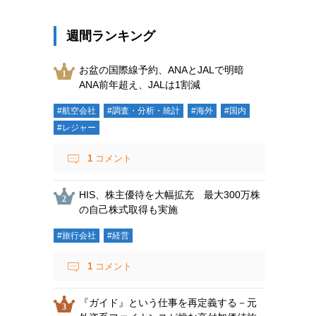
週間ランキング
お盆の国際線予約、ANAとJALで明暗
ANA前年超え、JALは1割減
#航空会社
#調査・分析・統計
#海外
#国内
#レジャー
1
コメント
HIS、株主優待を大幅拡充 最大300万株
の自己株式取得も実施
#旅行会社
#経営
1
コメント
『ガイド』という仕事を再定義する－元