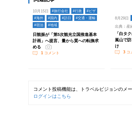
10月15日
#旅行会社
#行政
#ビザ
#海外
#国内
#訪日
#交通・運輸
8月29日
#宿泊
#地域
出典：産
「白タク
日観振が「第5次観光立国推進基本
嵐山で訪
計画」へ提言、量から質への転換求
け
める
3
コ
1
コメント
コメント投稿機能は、トラベルビジョンのメ
ログインはこちら