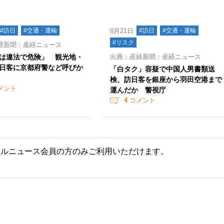
#訪日
#交通・運輸
8月21日
#訪日
#交通・運輸
#リスク
経新聞：産経ニュース
は違法で危険」 観光地・
出典：産経新聞：産経ニュース
日客に京都府警など呼びか
「白タク」容疑で中国人男書類送
検、訪日客を銀座から羽田空港まで
メント
運んだか 警視庁
4
コメント
ールニュース会員の方のみご利用いただけます。