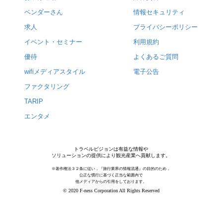
ベンダーさん
情報セキュリティ
求人
プライバシーポリシー
イベント・セミナー
利用規約
優待
よくあるご質問
wifiメディアスタイル
電子公告
ファクタリング
TARIP
エンタメ
トラベルビジョンは有益な情報や
ソリューションの提供により観光産業へ貢献します。
※著作権法３２条に従い，『旅行業界の情報流通』の目的のため，
公正な慣行に基づく正当な範囲内で
他メディアからの引用をしております。
© 2020 F-ness Corporation All Rights Reserved