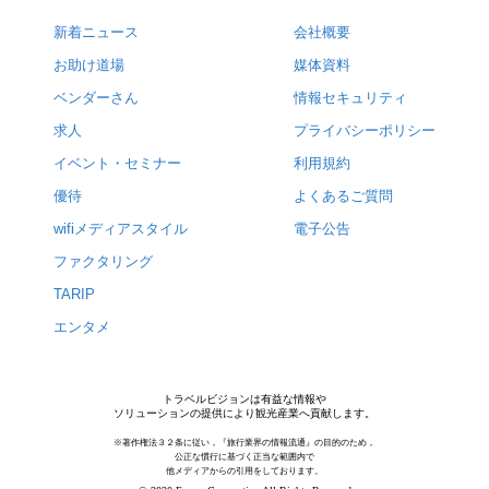
新着ニュース
会社概要
お助け道場
媒体資料
ベンダーさん
情報セキュリティ
求人
プライバシーポリシー
イベント・セミナー
利用規約
優待
よくあるご質問
wifiメディアスタイル
電子公告
ファクタリング
TARIP
エンタメ
トラベルビジョンは有益な情報や
ソリューションの提供により観光産業へ貢献します。
※著作権法３２条に従い，『旅行業界の情報流通』の目的のため，
公正な慣行に基づく正当な範囲内で
他メディアからの引用をしております。