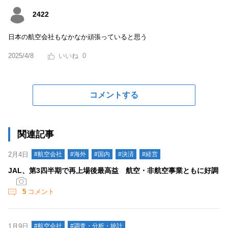
2422
日本の航空会社もなかなか頑張っていると思う
2025/4/8
0
コメントする
関連記事
2月4日
#航空会社
#海外
#国内
#決済
#経営
JAL、第3四半期で再上場後最高益 航空・非航空事業ともに好調
5
コメント
1月9日
#航空会社
#調査・分析・統計