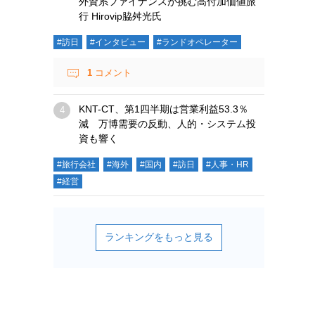
外資系ファイナンスが挑む高付加価値旅
行 Hirovip脇舛光氏
#訪日
#インタビュー
#ランドオペレーター
1
コメント
KNT-CT、第1四半期は営業利益53.3％
減 万博需要の反動、人的・システム投
資も響く
#旅行会社
#海外
#国内
#訪日
#人事・HR
#経営