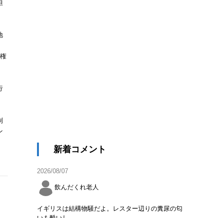
担
地
法権
行
、
制
ン
新着コメント
2026/08/07
飲んだくれ老人
イギリスは結構物騒だよ。レスター辺りの糞尿の匂
いも酷いし。