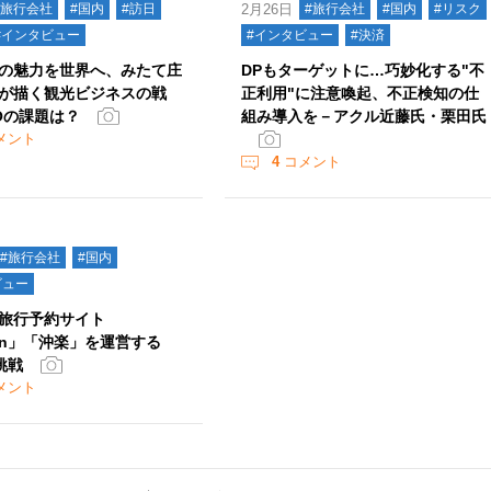
#旅行会社
#国内
#訪日
2月26日
#旅行会社
#国内
#リスク
#インタビュー
#インタビュー
#決済
の魅力を世界へ、みたて庄
DPもターゲットに…巧妙化する"不
が描く観光ビジネスの戦
正利用"に注意喚起、不正検知の仕
Oの課題は？
組み導入を－アクル近藤氏・栗田氏
メント
4
コメント
#旅行会社
#国内
ビュー
旅行予約サイト
ion」「沖楽」を運営する
挑戦
メント