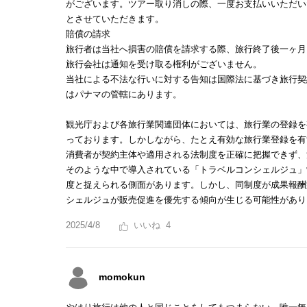
がございます。ツアー取り消しの際、一度お支払いいただい
とさせていただきます。
賠償の請求
旅行者は当社へ損害の賠償を請求する際、旅行終了後一ヶ月
旅行会社は通知を受け取る権利がございません。
当社による不法な行いに対する告知は国際法に基づき旅行契
はパナマの管轄にあります。
観光庁および各旅行業関連団体においては、旅行業の登録を
っております。しかしながら、たとえ有効な旅行業登録を有
消費者が契約主体や適用される法制度を正確に把握できず、
そのような中で導入されている「トラベルコンシェルジュ」
度と捉えられる側面があります。しかし、同制度が成果報酬
シェルジュが販売促進を優先する傾向が生じる可能性があり
2025/4/8
4
momokun