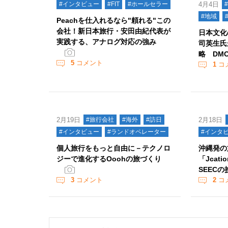
#インタビュー
#FIT
#ホールセラー
4月4日
#地域
Peachを仕入れるなら"頼れる"この
会社！新日本旅行・安田由紀代表が
日本文化
実践する、アナログ対応の強み
司英生氏
略 DM
5
コメント
1
コ
2月19日
#旅行会社
#海外
#訪日
2月18日
#インタビュー
#ランドオペレーター
#インタ
個人旅行をもっと自由に－テクノロ
沖縄発の
ジーで進化するOoohの旅づくり
「Jcat
SEECの
3
コメント
2
コ