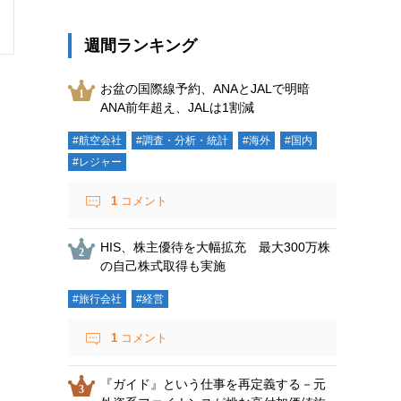
週間ランキング
お盆の国際線予約、ANAとJALで明暗
ANA前年超え、JALは1割減
#航空会社
#調査・分析・統計
#海外
#国内
#レジャー
1
コメント
HIS、株主優待を大幅拡充 最大300万株
の自己株式取得も実施
#旅行会社
#経営
1
コメント
『ガイド』という仕事を再定義する－元