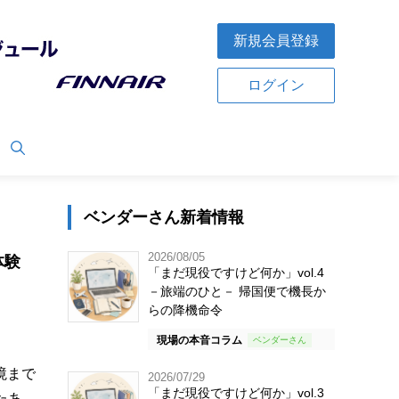
新規会員登録
ログイン
ベンダーさん新着情報
2026/08/05
体験
「まだ現役ですけど何か」vol.4
－旅端のひと－ 帰国便で機長か
らの降機命令
現場の本音コラム
境まで
2026/07/29
「まだ現役ですけど何か」vol.3
たあ