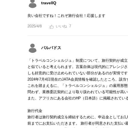
travelIQ
良い会社ですね！これぞ旅行会社！応援します
2025/4/8
7
バルバドス
「トラベルコンシェルジュ」制度について、旅行契約が成立
と似ていると考えられます。言葉自体は現代的にアレンジさ
しも好意的に受け止められていない部分があるのが実情です
2024年7月4日現在のJATA会員情報を確認したところ、
これを踏まえるに、「トラベルコンシェルジュ」の雇用形態
問わず、業務委託契約により取り扱われている可能性が高い
また、アフリカにある会社のHP（日本語）に掲載されてい
旅行代金
旅行者は旅行契約成立を締結するために、申込金としてお1人
前までにお支払いただきます。 旅行者が同意された支払い