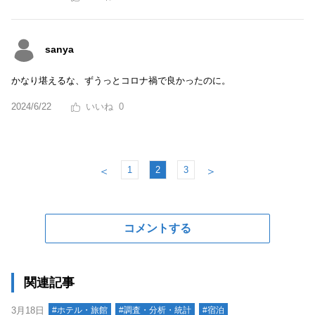
sanya
かなり堪えるな、ずうっとコロナ禍で良かったのに。
2024/6/22
0
1
2
3
＜
＞
コメントする
関連記事
3月18日
#ホテル・旅館
#調査・分析・統計
#宿泊