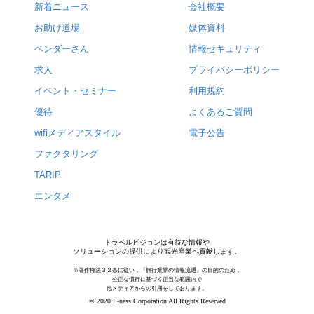
新着ニュース
会社概要
お助け道場
媒体資料
ベンダーさん
情報セキュリティ
求人
プライバシーポリシー
イベント・セミナー
利用規約
優待
よくあるご質問
wifiメディアスタイル
電子公告
ファクタリング
TARIP
エンタメ
トラベルビジョンは有益な情報や
ソリューションの提供により観光産業へ貢献します。
※著作権法３２条に従い，『旅行業界の情報流通』の目的のため，
公正な慣行に基づく正当な範囲内で
他メディアからの引用をしております。
© 2020 F-ness Corporation All Rights Reserved