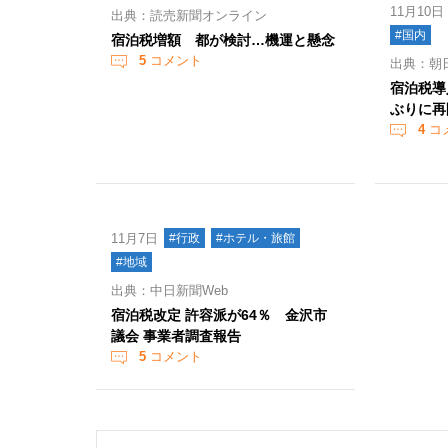
11月10日
出典：読売新聞オンライン
#国内
宿泊税増額 都が検討…機運と懸念
5
コメント
出典：朝
宿泊税導
ぶりに再
4
コ
11月7日
#行政
#ホテル・旅館
#地域
出典：中日新聞Web
宿泊税改定 許容派が64％ 金沢市
議会 事業者調査報告
5
コメント