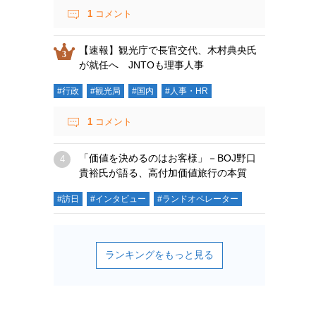
1
コメント
【速報】観光庁で長官交代、木村典央氏
が就任へ JNTOも理事人事
#行政
#観光局
#国内
#人事・HR
1
コメント
「価値を決めるのはお客様」－BOJ野口
貴裕氏が語る、高付加価値旅行の本質
#訪日
#インタビュー
#ランドオペレーター