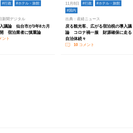
#行政
#ホテル・旅館
11月8日
#行政
#ホテル・旅館
#国内
日新聞デジタル
出典：産経ニュース
入議論 仙台市が3年8カ月
戻る観光客、広がる宿泊税の導入議
開 宿泊業者に慎重論
論 コロナ禍一服 財源確保に走る
メント
自治体続々
10
コメント