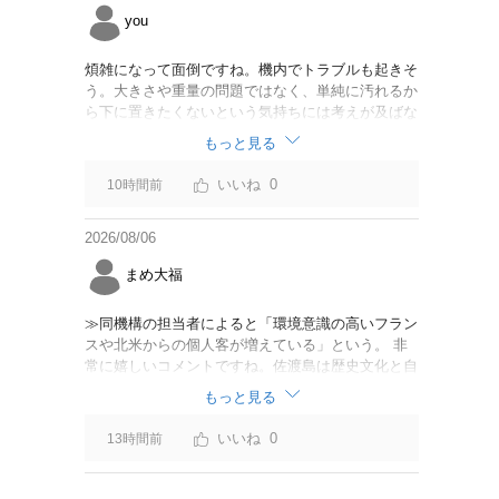
you
煩雑になって面倒ですね。機内でトラブルも起きそ
う。大きさや重量の問題ではなく、単純に汚れるか
ら下に置きたくないという気持ちには考えが及ばな
かったのでしょうかね。いっそ、荷物棚を撤去した
もっと見る
座席を作って、座席指定も荷物も含んだプランとす
べて無しで格安プランで分けてもらった方がシンプ
0
10時間前
ルで分かりやすいかも。どんどん料金が細分化され
て面倒です。
2026/08/06
まめ大福
≫同機構の担当者によると「環境意識の高いフラン
スや北米からの個人客が増えている」という。 非
常に嬉しいコメントですね。佐渡島は歴史文化と自
然が相まっての土地となっているので、個人的には
もっと見る
環境意識の低い人は来ないでほしいです。「金がと
れるんじゃないか」と勝手に穴掘ったりしそうな国
0
13時間前
の人は来ないでほしいですね。