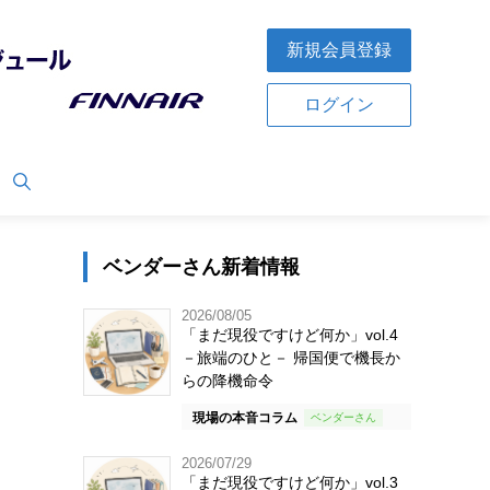
新規会員登録
ログイン
ベンダーさん新着情報
2026/08/05
「まだ現役ですけど何か」vol.4
－旅端のひと－ 帰国便で機長か
らの降機命令
現場の本音コラム
2026/07/29
「まだ現役ですけど何か」vol.3