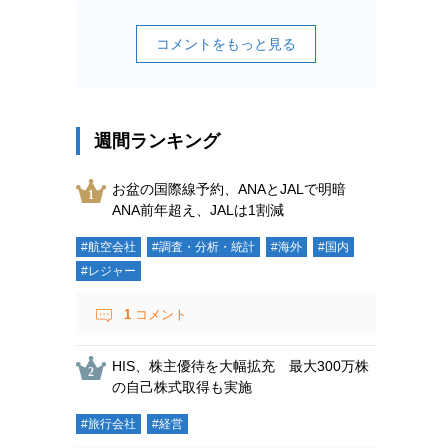
コメントをもっと見る
週間ランキング
お盆の国際線予約、ANAとJALで明暗
ANA前年超え、JALは1割減
#航空会社
#調査・分析・統計
#海外
#国内
#レジャー
1
コメント
HIS、株主優待を大幅拡充 最大300万株
の自己株式取得も実施
#旅行会社
#経営