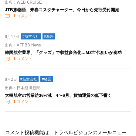
出典：WEB CRUISE
JTB旅物語、来春コスタチャーター、今日から先行受付開始
1
コメント
8月17日
#航空会社
#海外
出典：AFPBB News
韓国航空業界、「グッズ」で収益多角化…MZ世代狙いが奏功
1
コメント
8月2日
#航空会社
#経営
出典：日本経済新聞
大韓航空の営業益36%減 4〜6月、貨物運賃の低下響く
1
コメント
コメント投稿機能は、トラベルビジョンのメールニュー