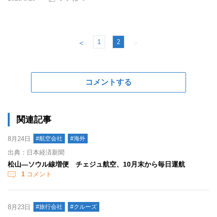
1
2
＜
＞
コメントする
関連記事
8月24日
#航空会社
#海外
出典：日本経済新聞
松山―ソウル線増便 チェジュ航空、10月末から毎日運航
1
コメント
8月23日
#旅行会社
#クルーズ