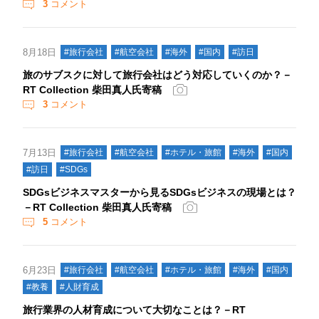
3
コメント
8月18日
#旅行会社
#航空会社
#海外
#国内
#訪日
旅のサブスクに対して旅行会社はどう対応していくのか？－
RT Collection 柴田真人氏寄稿
3
コメント
7月13日
#旅行会社
#航空会社
#ホテル・旅館
#海外
#国内
#訪日
#SDGs
SDGsビジネスマスターから見るSDGsビジネスの現場とは？
－RT Collection 柴田真人氏寄稿
5
コメント
6月23日
#旅行会社
#航空会社
#ホテル・旅館
#海外
#国内
#教養
#人財育成
旅行業界の人材育成について大切なことは？－RT