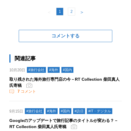
1
2
＜
＞
コメントする
関連記事
10月20日
#旅行会社
#海外
#国内
取り残された海外旅行専門店の今－RT Collection 柴田真人
氏寄稿
7
コメント
9月15日
#旅行会社
#海外
#国内
#訪日
#IT・デジタル
Googleのアップデートで旅行記事のタイトルが変わる？－
RT Collection 柴田真人氏寄稿