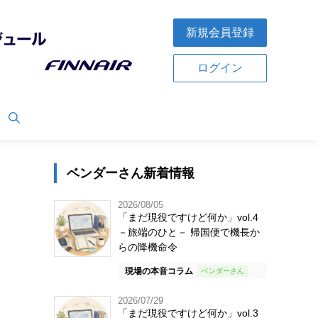
新規会員登録
ログイン
ベンダーさん新着情報
2026/08/05
「まだ現役ですけど何か」vol.4
－旅端のひと－ 帰国便で機長か
らの降機命令
現場の本音コラム
2026/07/29
「まだ現役ですけど何か」vol.3