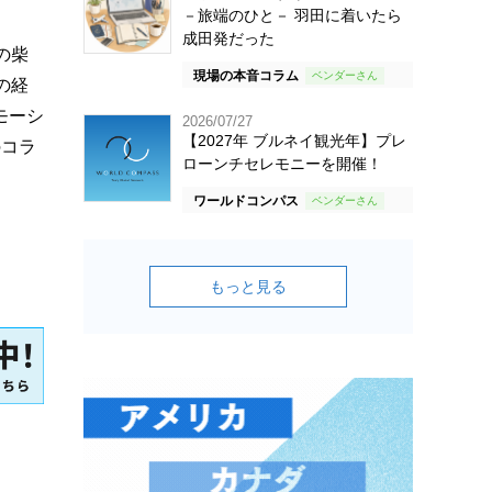
－旅端のひと－ 羽田に着いたら
成田発だった
の柴
現場の本音コラム
の経
モーシ
2026/07/27
【2027年 ブルネイ観光年】プレ
のコラ
ローンチセレモニーを開催！
ワールドコンパス
もっと見る