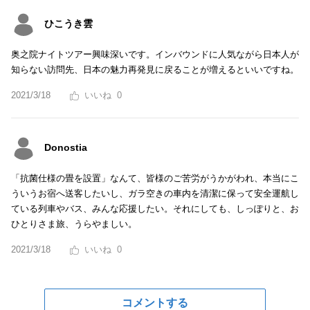
ひこうき雲
奥之院ナイトツアー興味深いです。インバウンドに人気ながら日本人が
知らない訪問先、日本の魅力再発見に戻ることが増えるといいですね。
2021/3/18
0
Donostia
「抗菌仕様の畳を設置」なんて、皆様のご苦労がうかがわれ、本当にこ
ういうお宿へ送客したいし、ガラ空きの車内を清潔に保って安全運航し
ている列車やバス、みんな応援したい。それにしても、しっぽりと、お
ひとりさま旅、うらやましい。
2021/3/18
0
コメントする