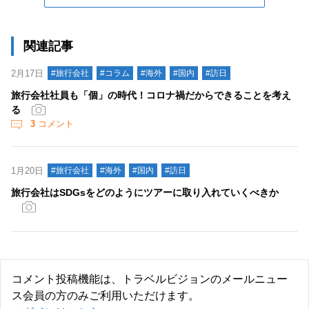
関連記事
2月17日
#旅行会社
#コラム
#海外
#国内
#訪日
旅行会社社員も「個」の時代！コロナ禍だからできることを考え
る
3
コメント
1月20日
#旅行会社
#海外
#国内
#訪日
旅行会社はSDGsをどのようにツアーに取り入れていくべきか
コメント投稿機能は、トラベルビジョンのメールニュー
ス会員の方のみご利用いただけます。