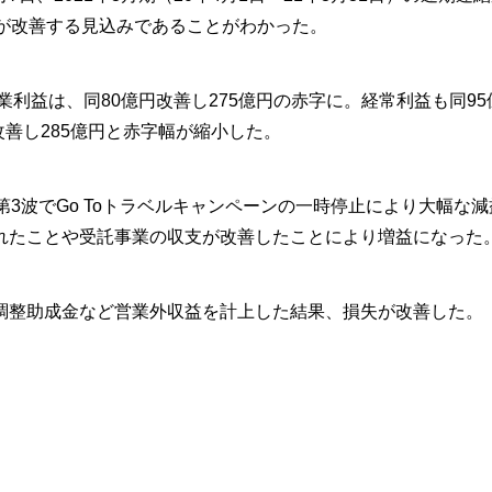
績が改善する見込みであることがわかった。
利益は、同80億円改善し275億円の赤字に。経常利益も同95
改善し285億円と赤字幅が縮小した。
3波でGo Toトラベルキャンペーンの一時停止により大幅な減
れたことや受託事業の収支が改善したことにより増益になった
整助成金など営業外収益を計上した結果、損失が改善した。