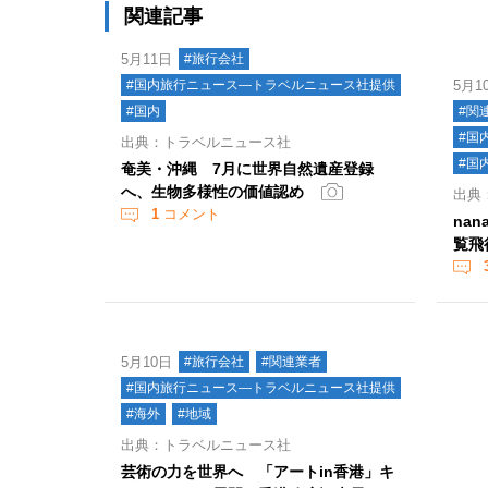
関連記事
5月11日
#旅行会社
#国内旅行ニュース―トラベルニュース社提供
5月1
#国内
#関
#国
出典：トラベルニュース社
#国
奄美・沖縄 7月に世界自然遺産登録
へ、生物多様性の価値認め
出典
1
コメント
nan
覧飛
5月10日
#旅行会社
#関連業者
#国内旅行ニュース―トラベルニュース社提供
#海外
#地域
出典：トラベルニュース社
芸術の力を世界へ 「アートin香港」キ