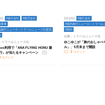
0日
#旅行会社
#航空会社
5月10日
#旅行会社
連業者
#国内旅行ニュース―トラベル
内旅行ニュース―トラベルニュース社提供
#国内
内
出典：トラベルニュース社
：トラベルニュース社
ゆこゆこが「旅のおしゃべ
ル」、5月末まで開設
aco利用で「ANA FLYING HONU 遊
2
コメント
行」が当たるキャンペーン
3
コメント