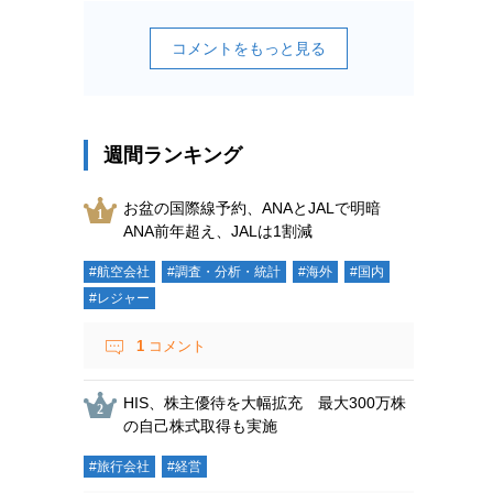
コメントをもっと見る
週間ランキング
お盆の国際線予約、ANAとJALで明暗
ANA前年超え、JALは1割減
#航空会社
#調査・分析・統計
#海外
#国内
#レジャー
1
コメント
HIS、株主優待を大幅拡充 最大300万株
の自己株式取得も実施
#旅行会社
#経営