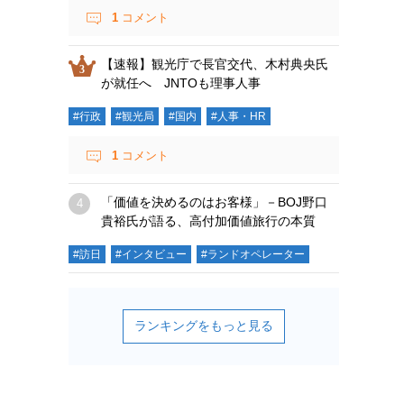
1
コメント
【速報】観光庁で長官交代、木村典央氏
が就任へ JNTOも理事人事
#行政
#観光局
#国内
#人事・HR
1
コメント
「価値を決めるのはお客様」－BOJ野口
貴裕氏が語る、高付加価値旅行の本質
#訪日
#インタビュー
#ランドオペレーター