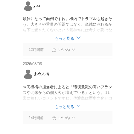
you
煩雑になって面倒ですね。機内でトラブルも起きそ
う。大きさや重量の問題ではなく、単純に汚れるか
ら下に置きたくないという気持ちには考えが及ばな
かったのでしょうかね。いっそ、荷物棚を撤去した
もっと見る
座席を作って、座席指定も荷物も含んだプランとす
べて無しで格安プランで分けてもらった方がシンプ
0
12時間前
ルで分かりやすいかも。どんどん料金が細分化され
て面倒です。
2026/08/06
まめ大福
≫同機構の担当者によると「環境意識の高いフラン
スや北米からの個人客が増えている」という。 非
常に嬉しいコメントですね。佐渡島は歴史文化と自
然が相まっての土地となっているので、個人的には
もっと見る
環境意識の低い人は来ないでほしいです。「金がと
れるんじゃないか」と勝手に穴掘ったりしそうな国
0
14時間前
の人は来ないでほしいですね。