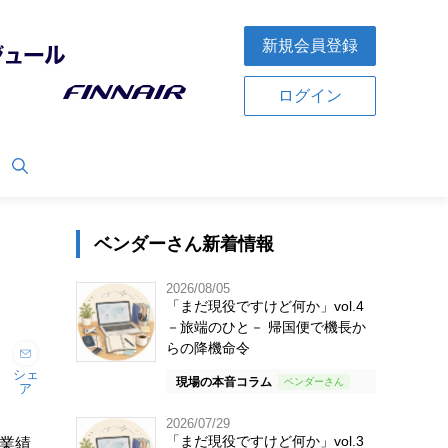
新規会員登録
ログイン
ベンダーさん新着情報
2026/08/05
「まだ現役ですけど何か」vol.4
－旅端のひと－ 帰国便で機長か
らの降機命令
シェ
現場の本音コラム
ア
2026/07/29
「まだ現役ですけど何か」vol.3
結業績