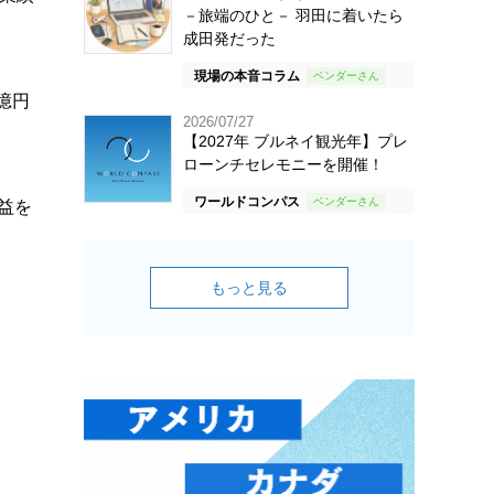
－旅端のひと－ 羽田に着いたら
成田発だった
現場の本音コラム
億円
2026/07/27
【2027年 ブルネイ観光年】プレ
ローンチセレモニーを開催！
ワールドコンパス
益を
。
もっと見る