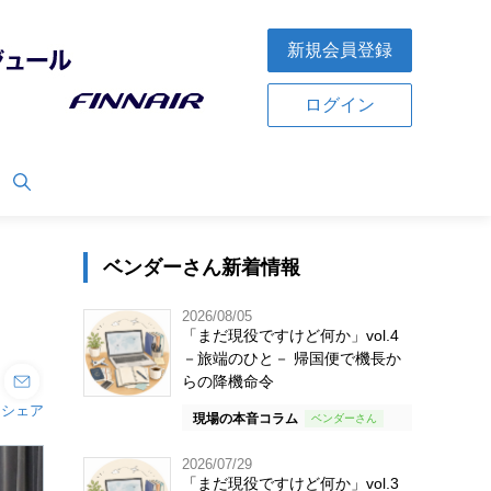
新規会員登録
ログイン
ベンダーさん新着情報
2026/08/05
「まだ現役ですけど何か」vol.4
－旅端のひと－ 帰国便で機長か
らの降機命令
シェア
現場の本音コラム
2026/07/29
「まだ現役ですけど何か」vol.3