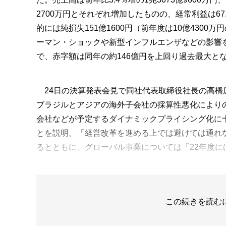
2700万円とそれぞれ増加したものの、経常利益は67.
的には純損失151億1600円（前年度は10億4300
ーマン・ショックや新型インフルエンザなどの影響を
で、赤字額は同年の約146億円を上回り過去最大と
24日の決算発表会見で同社代表取締役社長の高橋
ブラジルとアジアの海外子会社の採算性悪化により
会社などが予定するダイナミックプライシング化に
とを説明。「経営改革を進める上では避けては通れ
るとともに、グローバル事業については「22年度に
この続きを読む