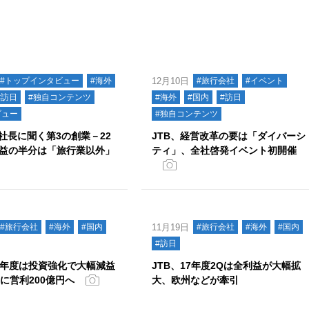
#トップインタビュー
#海外
12月10日
#旅行会社
#イベント
#訪日
#独自コンテンツ
#海外
#国内
#訪日
ビュー
#独自コンテンツ
橋社長に聞く第3の創業－22
JTB、経営改革の要は「ダイバーシ
益の半分は「旅行業以外」
ティ」、全社啓発イベント初開催
#旅行会社
#海外
#国内
11月19日
#旅行会社
#海外
#国内
#訪日
17年度は投資強化で大幅減益
JTB、17年度2Qは全利益が大幅拡
度に営利200億円へ
大、欧州などが牽引