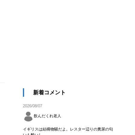
新着コメント
2026/08/07
飲んだくれ老人
イギリスは結構物騒だよ。レスター辺りの糞尿の匂
いも酷いし。