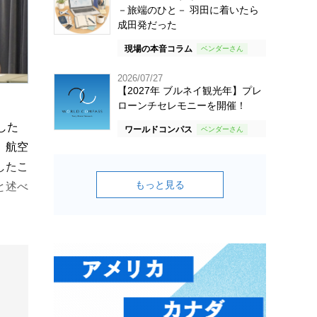
－旅端のひと－ 羽田に着いたら
成田発だった
現場の本音コラム
2026/07/27
【2027年 ブルネイ観光年】プレ
ローンチセレモニーを開催！
した
ワールドコンパス
、航空
したこ
もっと見る
と述べ