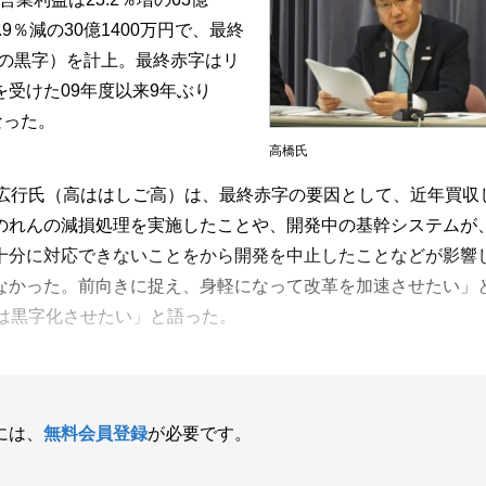
9％減の30億1400万円で、最終
万円の黒字）を計上。最終赤字はリ
受けた09年度以来9年ぶり
なった。
高橋氏
広行氏（高ははしご高）は、最終赤字の要因として、近年買収
のれんの減損処理を実施したことや、開発中の基幹システムが
十分に対応できないことをから開発を中止したことなどが影響
なかった。前向きに捉え、身軽になって改革を加速させたい」
は黒字化させたい」と語った。
には、
無料会員登録
が必要です。