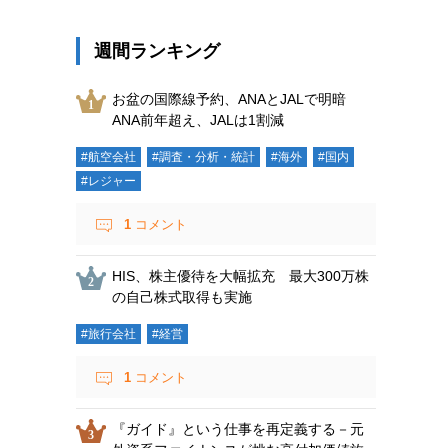
週間ランキング
お盆の国際線予約、ANAとJALで明暗
ANA前年超え、JALは1割減
#航空会社
#調査・分析・統計
#海外
#国内
#レジャー
1
コメント
HIS、株主優待を大幅拡充 最大300万株
の自己株式取得も実施
#旅行会社
#経営
1
コメント
『ガイド』という仕事を再定義する－元