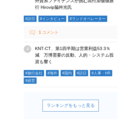
外資系ファイナンスが挑む高付加価値旅
行 Hirovip脇舛光氏
#訪日
#インタビュー
#ランドオペレーター
1
コメント
KNT-CT、第1四半期は営業利益53.3％
減 万博需要の反動、人的・システム投
資も響く
#旅行会社
#海外
#国内
#訪日
#人事・HR
#経営