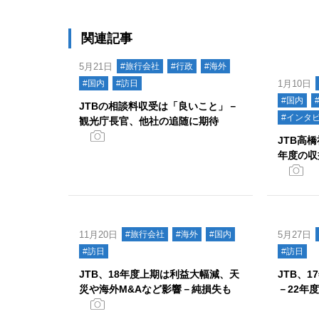
関連記事
5月21日
#旅行会社
#行政
#海外
#国内
#訪日
1月10日
#国内
JTBの相談料収受は「良いこと」－
#インタ
観光庁長官、他社の追随に期待
JTB高
年度の収
11月20日
#旅行会社
#海外
#国内
5月27日
#訪日
#訪日
JTB、18年度上期は利益大幅減、天
JTB、
災や海外M&Aなど影響－純損失も
－22年