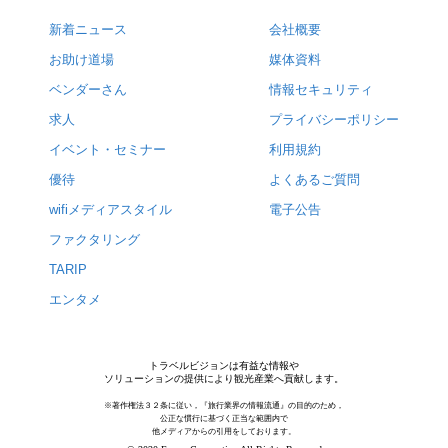
新着ニュース
会社概要
お助け道場
媒体資料
ベンダーさん
情報セキュリティ
求人
プライバシーポリシー
イベント・セミナー
利用規約
優待
よくあるご質問
wifiメディアスタイル
電子公告
ファクタリング
TARIP
エンタメ
トラベルビジョンは有益な情報や
ソリューションの提供により観光産業へ貢献します。
※著作権法３２条に従い，『旅行業界の情報流通』の目的のため，
公正な慣行に基づく正当な範囲内で
他メディアからの引用をしております。