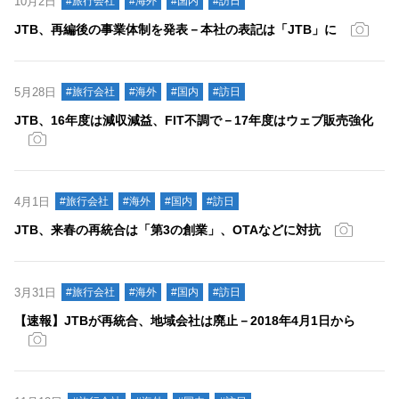
10月2日
#旅行会社
#海外
#国内
#訪日
JTB、再編後の事業体制を発表－本社の表記は「JTB」に
5月28日
#旅行会社
#海外
#国内
#訪日
JTB、16年度は減収減益、FIT不調で－17年度はウェブ販売強化
4月1日
#旅行会社
#海外
#国内
#訪日
JTB、来春の再統合は「第3の創業」、OTAなどに対抗
3月31日
#旅行会社
#海外
#国内
#訪日
【速報】JTBが再統合、地域会社は廃止－2018年4月1日から