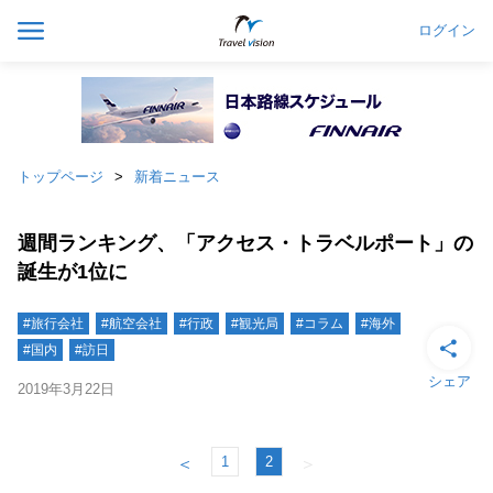
ログイン
トップページ
新着ニュース
週間ランキング、「アクセス・トラベルポート」の
誕生が1位に
#旅行会社
#航空会社
#行政
#観光局
#コラム
#海外
#国内
#訪日
シェア
2019年3月22日
1
2
＜
＞