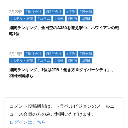
2月22日
#旅行会社
#航空会社
#行政
#観光局
#ホテル・旅館
#コラム
#海外
#国内
#訪日
週間ランキング、全日空のA380を迎え撃つ、ハワイアンの戦
略1位
2月15日
#旅行会社
#航空会社
#行政
#観光局
#ホテル・旅館
#コラム
#海外
#国内
#訪日
週間ランキング、1位はJTB「働き方＆ダイバーシティ」、
羽田米国線も
コメント投稿機能は、トラベルビジョンのメールニ
ュース会員の方のみご利用いただけます。
ログインはこちら