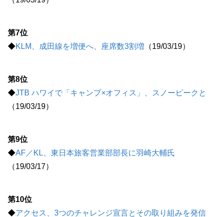
第7位
◆
KLM、成田線を増便へ、座席数3割増
（19/03/19）
第8位
◆
JTB ハワイで「キャンプ×オフィス」、スノーピークと
（19/03/19）
第9位
◆
AF／KL、東日本旅客営業部部長に羽崎大輔氏
（19/03/17）
第10位
◆
アクセス、3つのチャレンジ宣言とその取り組みを発信