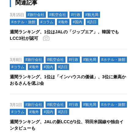
関連記事
3月15日
#旅行会社
#航空会社
#行政
#観光局
#ホテル・旅館
#コラム
#海外
#国内
#訪日
週間ランキング、1位はJALの「ジップエア」、韓国でも
LCC3社が認可
3月8日
#旅行会社
#航空会社
#行政
#観光局
#ホテル・旅館
#コラム
#海外
#国内
#訪日
週間ランキング、1位は「インハウスの価値」、3位に兼高か
おるさんを偲ぶ会
3月1日
#旅行会社
#航空会社
#行政
#観光局
#ホテル・旅館
#コラム
#海外
#国内
#訪日
週間ランキング、JALの新LCCが1位、羽田米国線や独自イ
ンタビューも