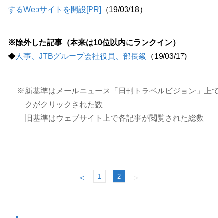
するWebサイトを開設[PR]
（19/03/18）
※除外した記事（本来は10位以内にランクイン）
◆
人事、JTBグループ会社役員、部長級
（19/03/17)
※新基準はメールニュース「日刊トラベルビジョン」上
クがクリックされた数
旧基準はウェブサイト上で各記事が閲覧された総数
1
2
＜
＞