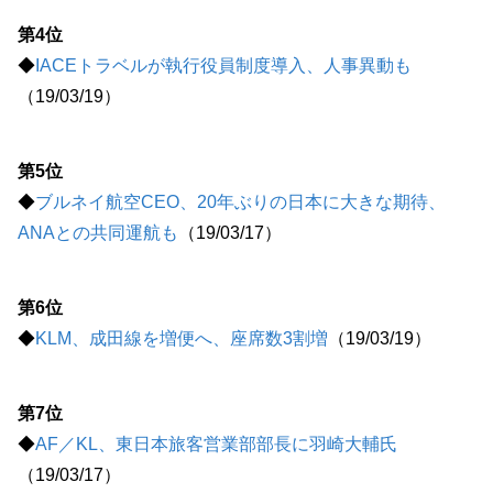
第4位
◆
IACEトラベルが執行役員制度導入、人事異動も
（19/03/19）
第5位
◆
ブルネイ航空CEO、20年ぶりの日本に大きな期待、
ANAとの共同運航も
（19/03/17）
第6位
◆
KLM、成田線を増便へ、座席数3割増
（19/03/19）
第7位
◆
AF／KL、東日本旅客営業部部長に羽崎大輔氏
（19/03/17）