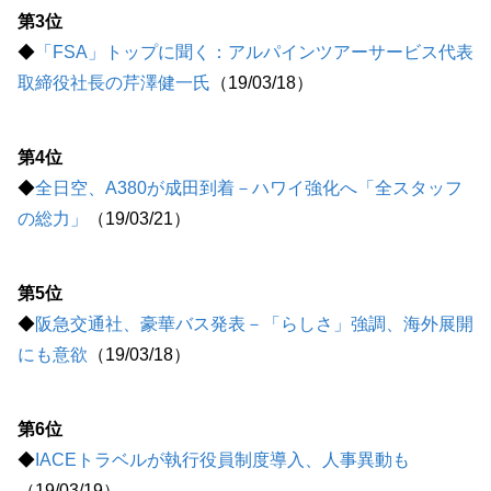
第3位
◆
「FSA」トップに聞く：アルパインツアーサービス代表
取締役社長の芹澤健一氏
（19/03/18）
第4位
◆
全日空、A380が成田到着－ハワイ強化へ「全スタッフ
の総力」
（19/03/21）
第5位
◆
阪急交通社、豪華バス発表－「らしさ」強調、海外展開
にも意欲
（19/03/18）
第6位
◆
IACEトラベルが執行役員制度導入、人事異動も
（19/03/19）