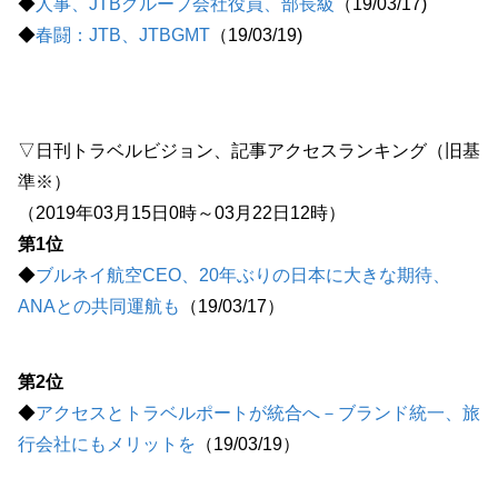
◆
人事、JTBグループ会社役員、部長級
（19/03/17)
◆
春闘：JTB、JTBGMT
（19/03/19)
▽日刊トラベルビジョン、記事アクセスランキング（旧基
準※）
（2019年03月15日0時～03月22日12時）
第1位
◆
ブルネイ航空CEO、20年ぶりの日本に大きな期待、
ANAとの共同運航も
（19/03/17）
第2位
◆
アクセスとトラベルポートが統合へ－ブランド統一、旅
行会社にもメリットを
（19/03/19）