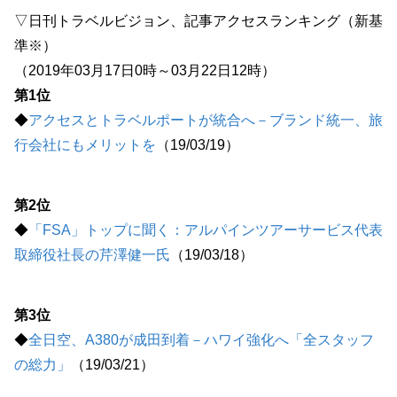
▽日刊トラベルビジョン、記事アクセスランキング（新基
準※）
（2019年03月17日0時～03月22日12時）
第1位
◆
アクセスとトラベルポートが統合へ－ブランド統一、旅
行会社にもメリットを
（19/03/19）
第2位
◆
「FSA」トップに聞く：アルパインツアーサービス代表
取締役社長の芹澤健一氏
（19/03/18）
第3位
◆
全日空、A380が成田到着－ハワイ強化へ「全スタッフ
の総力」
（19/03/21）