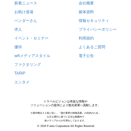
新着ニュース
会社概要
お助け道場
媒体資料
ベンダーさん
情報セキュリティ
求人
プライバシーポリシー
イベント・セミナー
利用規約
優待
よくあるご質問
wifiメディアスタイル
電子公告
ファクタリング
TARIP
エンタメ
トラベルビジョンは有益な情報や
ソリューションの提供により観光産業へ貢献します。
※著作権法３２条に従い，『旅行業界の情報流通』の目的のため，
公正な慣行に基づく正当な範囲内で
他メディアからの引用をしております。
© 2020 F-ness Corporation All Rights Reserved