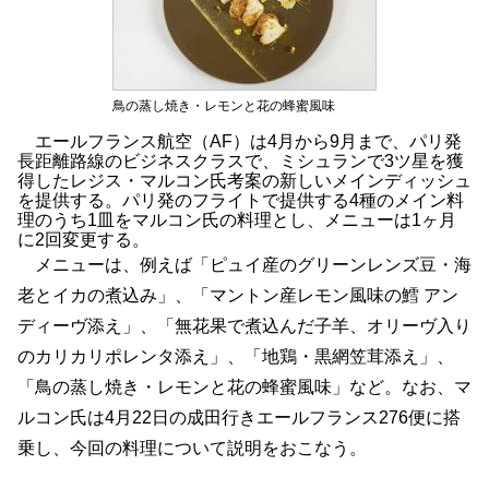
鳥の蒸し焼き・レモンと花の蜂蜜風味
エールフランス航空（AF）は4月から9月まで、パリ発
長距離路線のビジネスクラスで、ミシュランで3ツ星を獲
得したレジス・マルコン氏考案の新しいメインディッシュ
を提供する。パリ発のフライトで提供する4種のメイン料
理のうち1皿をマルコン氏の料理とし、メニューは1ヶ月
に2回変更する。
メニューは、例えば「ピュイ産のグリーンレンズ豆・海
老とイカの煮込み」、「マントン産レモン風味の鱈 アン
ディーヴ添え」、「無花果で煮込んだ子羊、オリーヴ入り
のカリカリポレンタ添え」、「地鶏・黒網笠茸添え」、
「鳥の蒸し焼き・レモンと花の蜂蜜風味」など。なお、マ
ルコン氏は4月22日の成田行きエールフランス276便に搭
乗し、今回の料理について説明をおこなう。