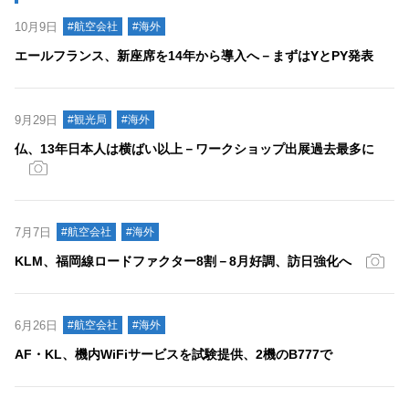
10月9日
#航空会社
#海外
エールフランス、新座席を14年から導入へ－まずはYとPY発表
9月29日
#観光局
#海外
仏、13年日本人は横ばい以上－ワークショップ出展過去最多に
7月7日
#航空会社
#海外
KLM、福岡線ロードファクター8割－8月好調、訪日強化へ
6月26日
#航空会社
#海外
AF・KL、機内WiFiサービスを試験提供、2機のB777で