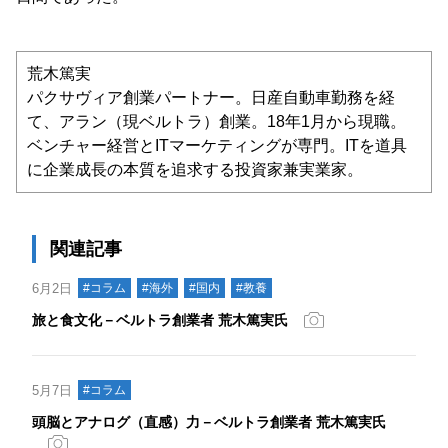
荒木篤実
パクサヴィア創業パートナー。日産自動車勤務を経
て、アラン（現ベルトラ）創業。18年1月から現職。
ベンチャー経営とITマーケティングが専門。ITを道具
に企業成長の本質を追求する投資家兼実業家。
関連記事
6月2日
#コラム
#海外
#国内
#教養
旅と食文化－ベルトラ創業者 荒木篤実氏
5月7日
#コラム
頭脳とアナログ（直感）力－ベルトラ創業者 荒木篤実氏