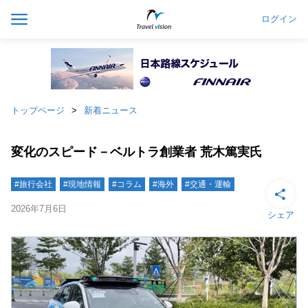
ログイン
トップページ
新着ニュース
変化のスピード－ベルトラ創業者 荒木篤実氏
#旅行会社
#現地情報
#コラム
#海外
#交通・運輸
2026年7月6日
シェア