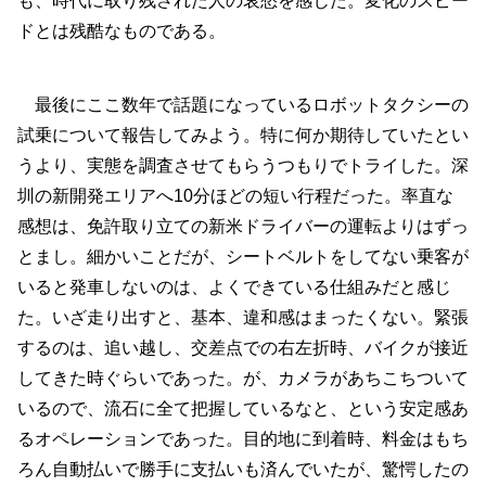
も、時代に取り残された人の哀愁を感じた。変化のスピー
ドとは残酷なものである。
最後にここ数年で話題になっているロボットタクシーの
試乗について報告してみよう。特に何か期待していたとい
うより、実態を調査させてもらうつもりでトライした。深
圳の新開発エリアへ10分ほどの短い行程だった。率直な
感想は、免許取り立ての新米ドライバーの運転よりはずっ
とまし。細かいことだが、シートベルトをしてない乗客が
いると発車しないのは、よくできている仕組みだと感じ
た。いざ走り出すと、基本、違和感はまったくない。緊張
するのは、追い越し、交差点での右左折時、バイクが接近
してきた時ぐらいであった。が、カメラがあちこちついて
いるので、流石に全て把握しているなと、という安定感あ
るオペレーションであった。目的地に到着時、料金はもち
ろん自動払いで勝手に支払いも済んでいたが、驚愕したの