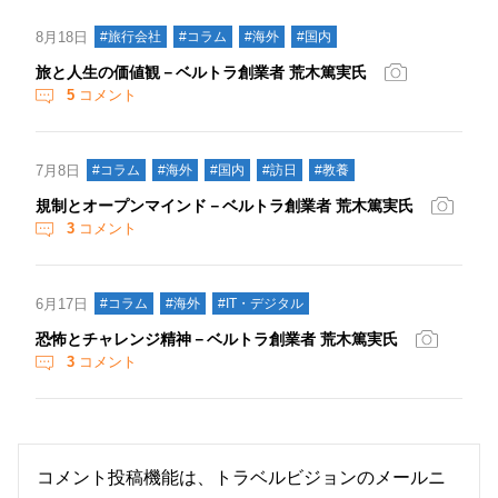
8月18日
#旅行会社
#コラム
#海外
#国内
旅と人生の価値観－ベルトラ創業者 荒木篤実氏
5
コメント
7月8日
#コラム
#海外
#国内
#訪日
#教養
規制とオープンマインド－ベルトラ創業者 荒木篤実氏
3
コメント
6月17日
#コラム
#海外
#IT・デジタル
恐怖とチャレンジ精神－ベルトラ創業者 荒木篤実氏
3
コメント
コメント投稿機能は、トラベルビジョンのメールニ