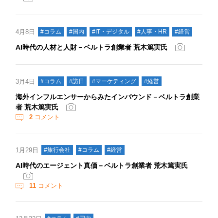
4月8日
#コラム
#国内
#IT・デジタル
#人事・HR
#経営
AI時代の人材と人財－ベルトラ創業者 荒木篤実氏
3月4日
#コラム
#訪日
#マーケティング
#経営
海外インフルエンサーからみたインバウンド－ベルトラ創業
者 荒木篤実氏
2
コメント
1月29日
#旅行会社
#コラム
#経営
AI時代のエージェント真価－ベルトラ創業者 荒木篤実氏
11
コメント