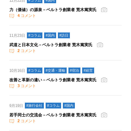
12月22日
#コラム
#国内
力（価値）の源泉－ベルトラ創業者 荒木篤実氏
4
コメント
11月23日
#コラム
#国内
#訪日
武道と日本文化－ベルトラ創業者 荒木篤実氏
2
コメント
10月16日
#コラム
#交通・運輸
#宿泊
#経営
改善と革新の違い－ベルトラ創業者 荒木篤実氏
3
コメント
9月19日
#旅行会社
#コラム
#国内
若手同士の交流会－ベルトラ創業者 荒木篤実氏
2
コメント