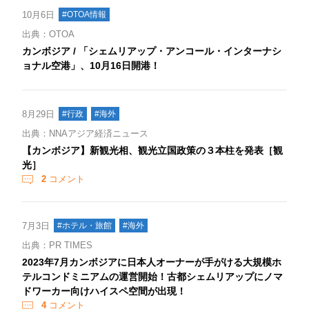
10月6日
#OTOA情報
出典：OTOA
カンボジア / 「シェムリアップ・アンコール・インターナシ
ョナル空港」、10月16日開港！
8月29日
#行政
#海外
出典：NNAアジア経済ニュース
【カンボジア】新観光相、観光立国政策の３本柱を発表［観
光］
2
コメント
7月3日
#ホテル・旅館
#海外
出典：PR TIMES
2023年7月カンボジアに日本人オーナーが手がける大規模ホ
テルコンドミニアムの運営開始！古都シェムリアップにノマ
ドワーカー向けハイスペ空間が出現！
4
コメント