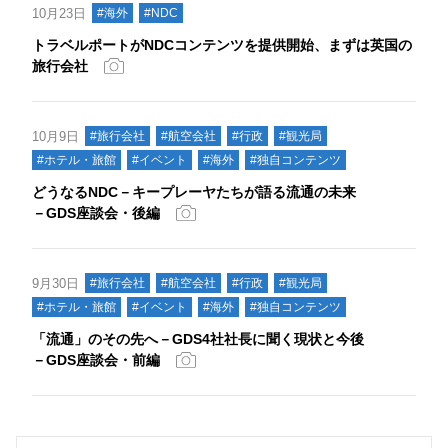
10月23日
#海外
#NDC
トラベルポートがNDCコンテンツを提供開始、まずは英国の
旅行会社
10月9日
#旅行会社
#航空会社
#行政
#観光局
#ホテル・旅館
#イベント
#海外
#独自コンテンツ
どうなるNDC－キープレーヤたちが語る流通の未来
－GDS座談会・後編
9月30日
#旅行会社
#航空会社
#行政
#観光局
#ホテル・旅館
#イベント
#海外
#独自コンテンツ
「流通」のその先へ－GDS4社社長に聞く現状と今後
－GDS座談会・前編