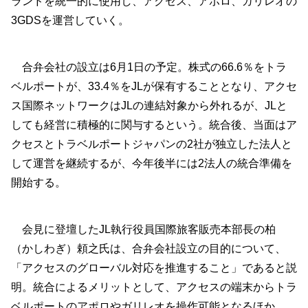
ランドを統一的に使用し、アクセス、アポロ、ガリレオの
3GDSを運営していく。
合弁会社の設立は6月1日の予定。株式の66.6％をトラ
ベルポートが、33.4％をJLが保有することとなり、アクセ
ス国際ネットワークはJLの連結対象から外れるが、JLと
しても経営に積極的に関与するという。統合後、当面はア
クセスとトラベルポートジャパンの2社が独立した法人と
して運営を継続するが、今年後半には2法人の統合準備を
開始する。
会見に登壇したJL執行役員国際旅客販売本部長の柏
（かしわぎ）頼之氏は、合弁会社設立の目的について、
「アクセスのグローバル対応を推進すること」であると説
明。統合によるメリットとして、アクセスの端末からトラ
ベルポートのアポロやガリレオを操作可能となるほか、