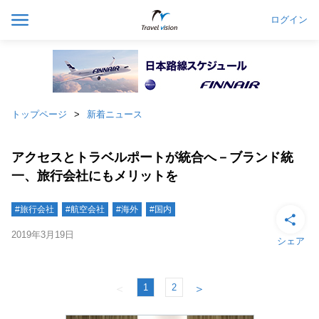
ログイン
トップページ
新着ニュース
アクセスとトラベルポートが統合へ－ブランド統
一、旅行会社にもメリットを
#旅行会社
#航空会社
#海外
#国内
2019年3月19日
シェア
1
2
＜
＞