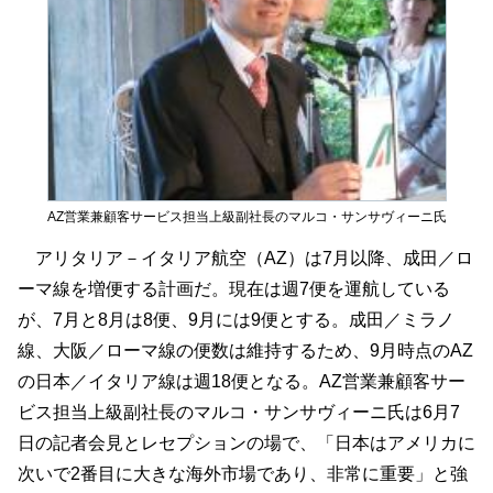
AZ営業兼顧客サービス担当上級副社長のマルコ・サンサヴィーニ氏
アリタリア－イタリア航空（AZ）は7月以降、成田／ロ
ーマ線を増便する計画だ。現在は週7便を運航している
が、7月と8月は8便、9月には9便とする。成田／ミラノ
線、大阪／ローマ線の便数は維持するため、9月時点のAZ
の日本／イタリア線は週18便となる。AZ営業兼顧客サー
ビス担当上級副社長のマルコ・サンサヴィーニ氏は6月7
日の記者会見とレセプションの場で、「日本はアメリカに
次いで2番目に大きな海外市場であり、非常に重要」と強