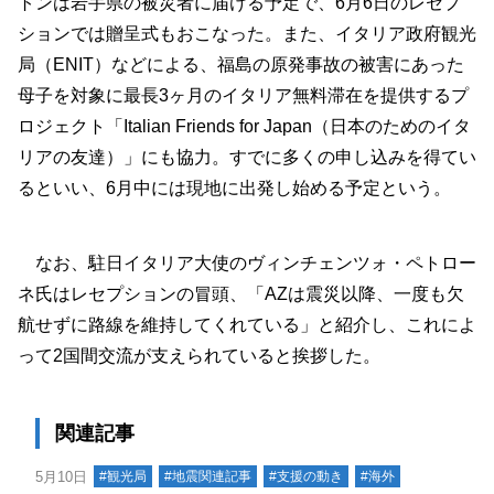
トンは岩手県の被災者に届ける予定で、6月6日のレセプ
ションでは贈呈式もおこなった。また、イタリア政府観光
局（ENIT）などによる、福島の原発事故の被害にあった
母子を対象に最長3ヶ月のイタリア無料滞在を提供するプ
ロジェクト「Italian Friends for Japan（日本のためのイタ
リアの友達）」にも協力。すでに多くの申し込みを得てい
るといい、6月中には現地に出発し始める予定という。
なお、駐日イタリア大使のヴィンチェンツォ・ペトロー
ネ氏はレセプションの冒頭、「AZは震災以降、一度も欠
航せずに路線を維持してくれている」と紹介し、これによ
って2国間交流が支えられていると挨拶した。
関連記事
5月10日
#観光局
#地震関連記事
#支援の動き
#海外