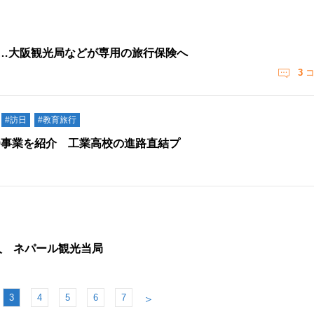
い…大阪観光局などが専用の旅行保険へ
3
コ
#訪日
#教育旅行
9事業を紹介 工業高校の進路直結プ
人 ネパール観光当局
3
4
5
6
7
＞