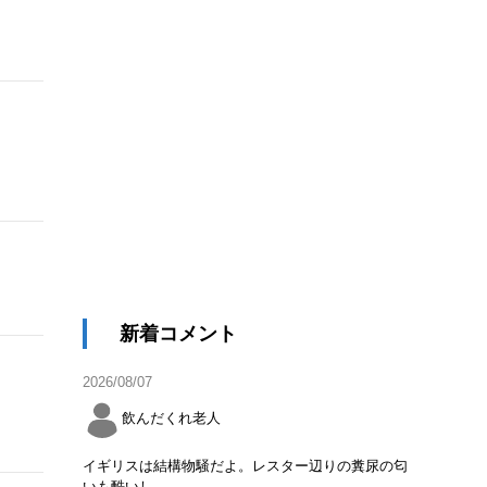
新着コメント
2026/08/07
飲んだくれ老人
イギリスは結構物騒だよ。レスター辺りの糞尿の匂
いも酷いし。