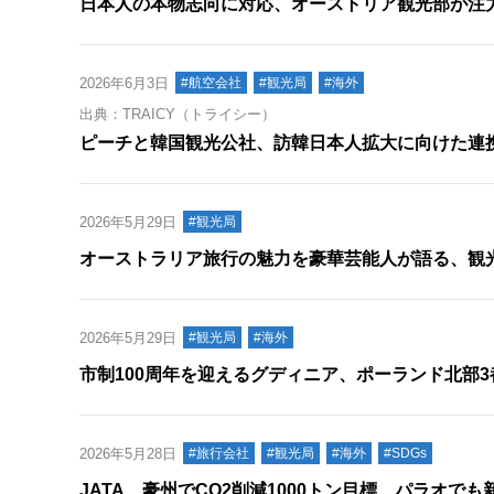
日本人の本物志向に対応、オーストリア観光部が注
2026年6月3日
#航空会社
#観光局
#海外
出典：TRAICY（トライシー）
ピーチと韓国観光公社、訪韓日本人拡大に向けた連
2026年5月29日
#観光局
オーストラリア旅行の魅力を豪華芸能人が語る、観
2026年5月29日
#観光局
#海外
市制100周年を迎えるグディニア、ポーランド北部3都
2026年5月28日
#旅行会社
#観光局
#海外
#SDGs
JATA、豪州でCO2削減1000トン目標 パラオで