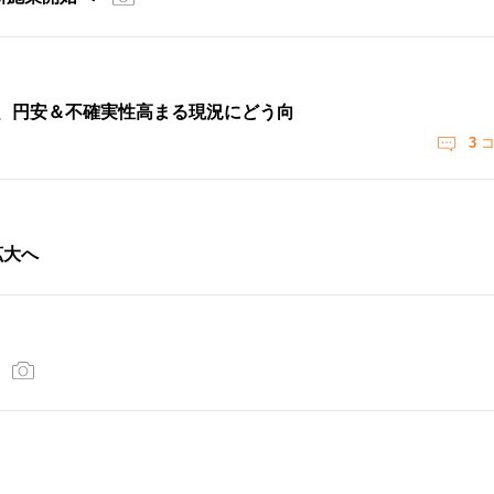
ー、円安＆不確実性高まる現況にどう向
3
コ
拡大へ