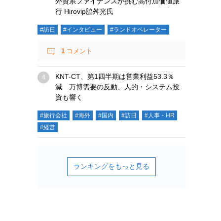
外資系ファイナンスが挑む高付加価値旅
行 Hirovip脇舛光氏
#訪日
#インタビュー
#ランドオペレーター
1
コメント
KNT-CT、第1四半期は営業利益53.3％
減 万博需要の反動、人的・システム投
資も響く
#旅行会社
#海外
#国内
#訪日
#人事・HR
#経営