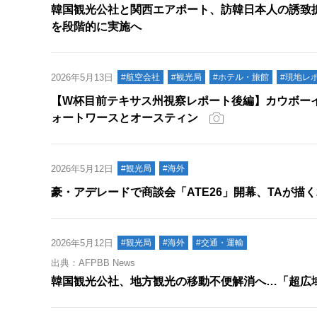
韓国観光公社と関西エアポート、訪韓日本人の誘致
を段階的に実施へ
2026年5月13日
#航空会社
#観光局
#ホテル・旅館
#現地レ
【W杯目前テキサス州視察レポート後編】カウボー
ォートワースとオースティン
2026年5月12日
#観光局
#海外
豪・アデレードで商談会「ATE26」開幕、TAが描く
2026年5月12日
#観光局
#海外
#交通・運輸
出典：AFPBB News
韓国観光公社、地方観光の移動不便解消へ…「超広