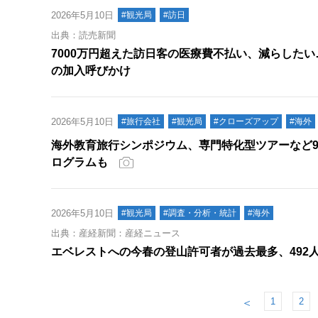
2026年5月10日
#観光局
#訪日
出典：読売新聞
7000万円超えた訪日客の医療費不払い、減らした
の加入呼びかけ
2026年5月10日
#旅行会社
#観光局
#クローズアップ
#海外
海外教育旅行シンポジウム、専門特化型ツアーなど
ログラムも
2026年5月10日
#観光局
#調査・分析・統計
#海外
出典：産経新聞：産経ニュース
エベレストへの今春の登山許可者が過去最多、492
1
2
＜