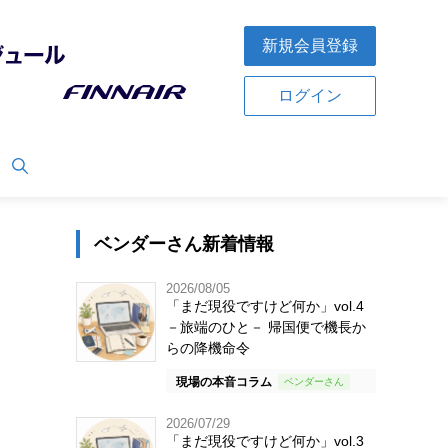
新規会員登録
ログイン
ベンダーさん新着情報
2026/08/05
「まだ現役ですけど何か」vol.4
－旅端のひと－ 帰国便で機長か
らの降機命令
現場の本音コラム
2026/07/29
「まだ現役ですけど何か」vol.3