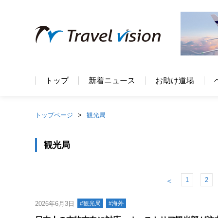
トップ
新着ニュース
お助け道場
トップページ
観光局
観光局
1
2
＜
2026年6月3日
#観光局
#海外