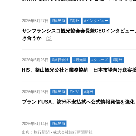
2026年5月27日
#観光局
#海外
#インタビュー
サンフランシスコ観光協会会長兼CEOインタビュ
き合うか
2026年5月26日
#旅行会社
#観光局
#クルーズ
#海外
HIS、釜山観光公社と業務協約 日本市場向け送客
2026年5月26日
#観光局
#ビザ
#海外
ブランドUSA、訪米不安払拭へ公式情報発信を強化
2026年5月14日
#観光局
出典：旅行新聞 - 株式会社旅行新聞新社