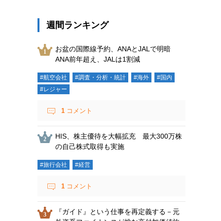
週間ランキング
お盆の国際線予約、ANAとJALで明暗
ANA前年超え、JALは1割減
#航空会社
#調査・分析・統計
#海外
#国内
#レジャー
1
コメント
HIS、株主優待を大幅拡充 最大300万株
の自己株式取得も実施
#旅行会社
#経営
1
コメント
『ガイド』という仕事を再定義する－元