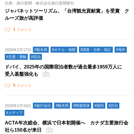
出典：旅行新聞 - 株式会社旅行新聞新社
ジャパネットツーリズム、「台湾観光貢献賞」を受賞 ク
ルーズ旅が高評価
1
コメント
2026年2月17日
#観光局
#ホテル・旅館
#調査・分析・統計
#海外
#交通・運輸
#宿泊
ドバイ、2025年の国際宿泊者数が過去最多1959万人に
受入基盤強化も
5
コメント
2026年2月16日
#旅行会社
#観光局
#関連団体
#国内
#訪日
#メディア
ACTA年次総会、横浜で日本初開催へ カナダ主要旅行会
社ら150名が来日