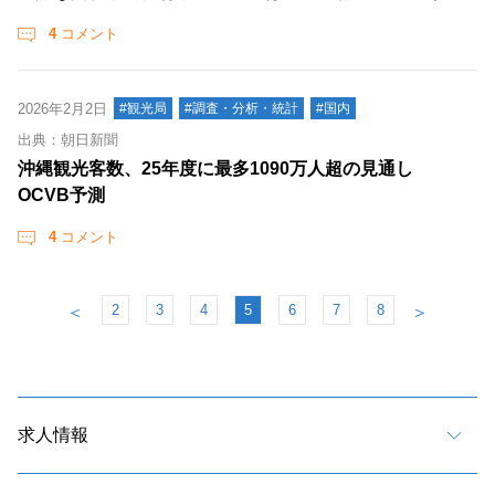
4
コメント
2026年2月2日
#観光局
#調査・分析・統計
#国内
出典：朝日新聞
沖縄観光客数、25年度に最多1090万人超の見通し
OCVB予測
4
コメント
2
3
4
5
6
7
8
＜
＞
求人情報