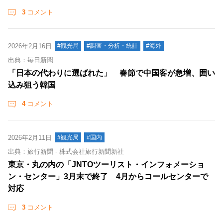
3
コメント
2026年2月16日
#観光局
#調査・分析・統計
#海外
出典：毎日新聞
「日本の代わりに選ばれた」 春節で中国客が急増、囲い
込み狙う韓国
4
コメント
2026年2月11日
#観光局
#国内
出典：旅行新聞 - 株式会社旅行新聞新社
東京・丸の内の「JNTOツーリスト・インフォメーショ
ン・センター」3月末で終了 4月からコールセンターで
対応
3
コメント