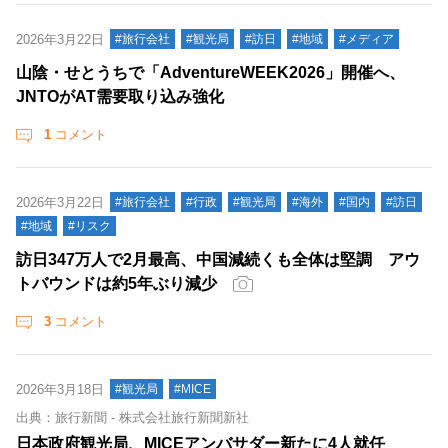
2026年3月22日
#旅行会社
#観光局
#訪日
#地域
#メディア
山陰・せとうちで「AdventureWEEK2026」開催へ、
JNTOがAT需要取り込み強化
1
コメント
2026年3月22日
#旅行会社
#行政
#観光局
#海外
#国内
#訪日
#地域
#リスク
訪日347万人で2月最高、中国減続くも全体は堅調 アウ
トバウンドは約5年ぶり減少
3
コメント
2026年3月18日
#観光局
#MICE
出典：旅行新聞 - 株式会社旅行新聞新社
日本政府観光局、MICEアンバサダー新たに4人就任