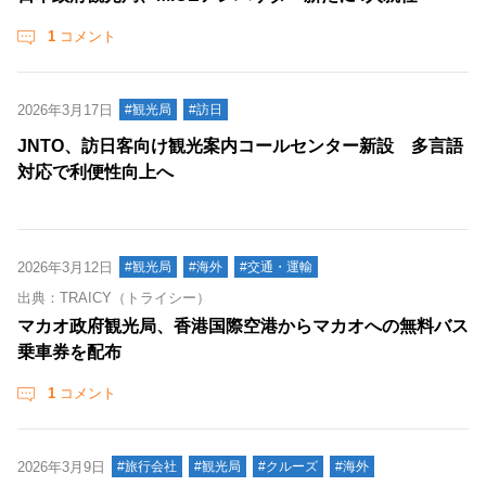
1
コメント
2026年3月17日
#観光局
#訪日
JNTO、訪日客向け観光案内コールセンター新設 多言語
対応で利便性向上へ
2026年3月12日
#観光局
#海外
#交通・運輸
出典：TRAICY（トライシー）
マカオ政府観光局、香港国際空港からマカオへの無料バス
乗車券を配布
1
コメント
2026年3月9日
#旅行会社
#観光局
#クルーズ
#海外