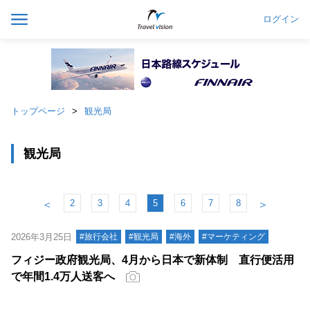
ログイン
トップページ
観光局
観光局
2
3
4
5
6
7
8
＜
＞
2026年3月25日
#旅行会社
#観光局
#海外
#マーケティング
フィジー政府観光局、4月から日本で新体制 直行便活用
で年間1.4万人送客へ