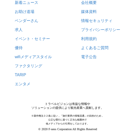
新着ニュース
会社概要
お助け道場
媒体資料
ベンダーさん
情報セキュリティ
求人
プライバシーポリシー
イベント・セミナー
利用規約
優待
よくあるご質問
wifiメディアスタイル
電子公告
ファクタリング
TARIP
エンタメ
トラベルビジョンは有益な情報や
ソリューションの提供により観光産業へ貢献します。
※著作権法３２条に従い，『旅行業界の情報流通』の目的のため，
公正な慣行に基づく正当な範囲内で
他メディアからの引用をしております。
© 2020 F-ness Corporation All Rights Reserved