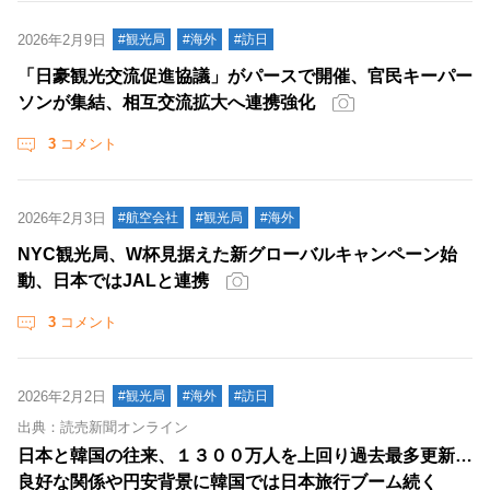
2026年2月9日
#観光局
#海外
#訪日
「日豪観光交流促進協議」がパースで開催、官民キーパー
ソンが集結、相互交流拡大へ連携強化
3
コメント
2026年2月3日
#航空会社
#観光局
#海外
NYC観光局、W杯見据えた新グローバルキャンペーン始
動、日本ではJALと連携
3
コメント
2026年2月2日
#観光局
#海外
#訪日
出典：読売新聞オンライン
日本と韓国の往来、１３００万人を上回り過去最多更新…
良好な関係や円安背景に韓国では日本旅行ブーム続く