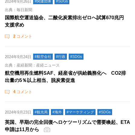
2024年9月26日
#関連団体
#SDGs
出典：毎日新聞
国際航空運送協会、二酸化炭素排出ゼロへ試算670兆円
支援求め
2
コメント
2024年9月24日
#航空会社
#行政
#SDGs
出典：産経新聞：産経ニュース
航空機用再生燃料SAF、経産省が供給義務化へ CO2排
出量の5％以上相当、脱炭素促進
4
コメント
2024年9月23日
#観光局
#海外
#マーケティング
#SDGs
英国、早期の完全回復へロケツーリズムで需要喚起、ETA
申請は11月から