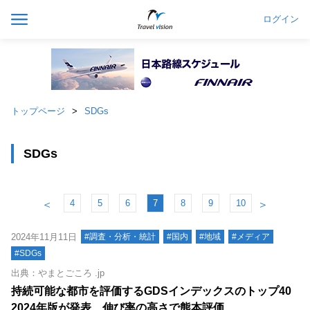
ログイン
トップページ
SDGs
SDGs
4
5
6
7
8
9
10
＜
＞
2024年11月11日
#調査・分析・統計
#国内
#地域
#メディア
#SDGs
出典：やまとごころ .jp
持続可能な都市を評価するGDSインデックスのトップ40
2024年版が発表、伸び率の高さで熊本評価