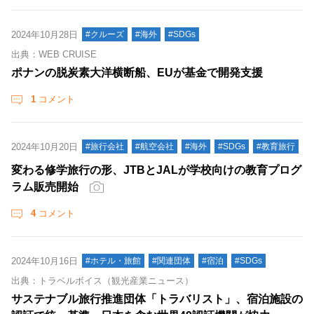
2024年10月28日
#クルーズ
#海外
#SDGs
出典：WEB CRUISE
ポナンの脱炭素大洋横断船、EUが基金で開発支援
1
コメント
2024年10月20日
#旅行会社
#航空会社
#海外
#SDGs
#教育旅行
変わる修学旅行の形、JTBとJALが学校向けの教育プログ
ラム販売開始
4
コメント
2024年10月16日
#ホテル・旅館
#関連団体
#宿泊
#SDGs
出典：トラベルボイス（観光産業ニュース）
サステナブル旅行推進団体「トラバリスト」、宿泊施設の