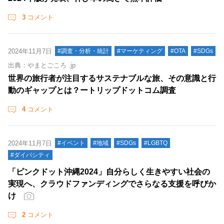
3
コメント
2024年11月7日
#調査・分析・統計
#マーケティング
#OTA
#SDGs
出典：やまとごころ .jp
世界の旅行者が注目するサステナブルな旅、その意識と行
動のギャップとは？ートリップドットコム調査
4
コメント
2024年11月7日
#イベント
#地域
#SDGs
#LGBTQ
#ダイバシティ
「ピンクドット沖縄2024」自分らしく生きやすい社会の
実現へ、クラウドファンディングでさらなる支援を呼びか
け
2
コメント