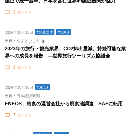
認証で統一基準、日本を含む世界49認証機関が協力
2
コメント
2024年10月15日
#関連団体
#SDGs
出典：やまとごころ .jp
2023年の旅行・観光業界、CO2排出量減。持続可能な業
界への成長を報告 ―世界旅行ツーリズム協議会
2
コメント
2024年10月10日
#SDGs
出典：日本経済新聞
ENEOS、給食の運営会社から廃食油調達 SAFに転用
3
コメント