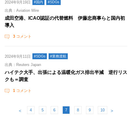
2024年9月19日
#国内
#SDGs
出典：Aviation Wire
成田空港、ICAO認証の代替燃料 伊藤忠商事らと国内初
導入
3
コメント
2024年9月11日
#SDGs
#業務渡航
出典：Reuters Japan
ハイテク大手、出張による温暖化ガス排出半減 逆行リス
クも＝調査
1
コメント
4
5
6
7
8
9
10
＜
＞