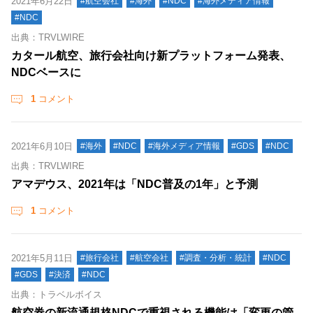
2021年6月22日
#航空会社
#海外
#NDC
#海外メディア情報
#NDC
出典：TRVLWIRE
カタール航空、旅行会社向け新プラットフォーム発表、
NDCベースに
1
コメント
2021年6月10日
#海外
#NDC
#海外メディア情報
#GDS
#NDC
出典：TRVLWIRE
アマデウス、2021年は「NDC普及の1年」と予測
1
コメント
2021年5月11日
#旅行会社
#航空会社
#調査・分析・統計
#NDC
#GDS
#決済
#NDC
出典：トラベルボイス
航空券の新流通規格NDCで重視される機能は「変更の管