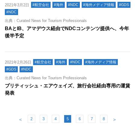
2021年3月2日
#航空会社
#海外
#NDC
#海外メディア情報
#GDS
#NDC
出典：Curated News for Tourism Professionals
BAとIB、アマデウス経由でNDCコンテンツ提供へ、今年
後半予定
2021年2月26日
#航空会社
#海外
#NDC
#海外メディア情報
#GDS
#NDC
出典：Curated News for Tourism Professionals
ブリティッシュ・エアウェイズ、旅行会社経由専用の運賃
発表
2
3
4
5
6
7
8
＜
＞