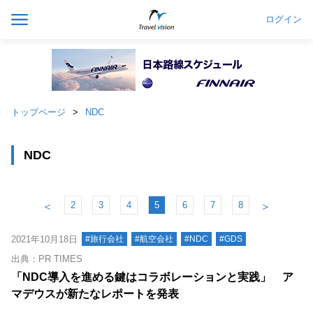
ログイン
トップページ
NDC
NDC
2
3
4
5
6
7
8
＜
＞
2021年10月18日
#旅行会社
#航空会社
#NDC
#GDS
出典：PR TIMES
「NDC導入を進める鍵はコラボレーションと実践」 ア
マデウスが新たなレポートを発表