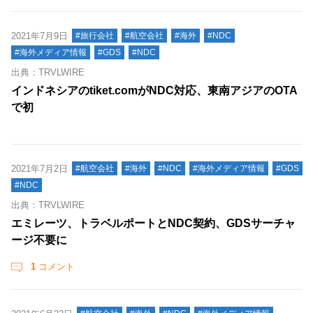
2021年7月9日
#旅行会社
#航空会社
#海外
#NDC
#海外メディア情報
#GDS
#NDC
出典：TRVLWIRE
インドネシアのtiket.comがNDC対応、東南アジアのOTA
で初
2021年7月2日
#航空会社
#海外
#NDC
#海外メディア情報
#GDS
#NDC
出典：TRVLWIRE
エミレーツ、トラベルポートとNDC契約、GDSサーチャ
ージ不要に
1
コメント