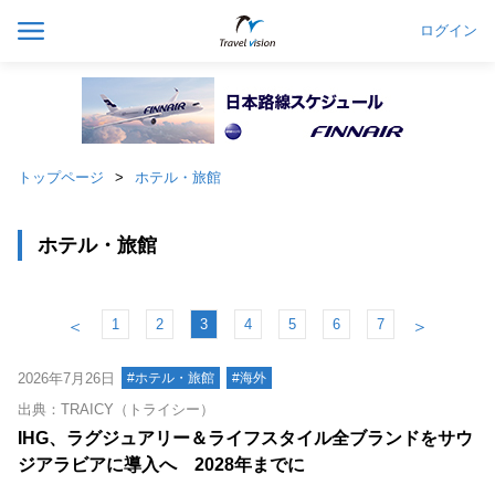
ログイン
トップページ
ホテル・旅館
ホテル・旅館
1
2
3
4
5
6
7
＜
＞
2026年7月26日
#ホテル・旅館
#海外
出典：TRAICY（トライシー）
IHG、ラグジュアリー＆ライフスタイル全ブランドをサウ
ジアラビアに導入へ 2028年までに