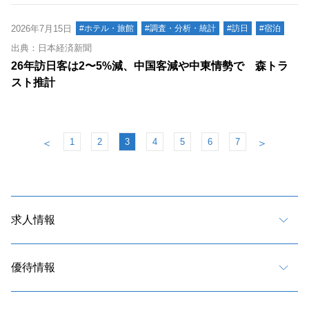
2026年7月15日
#ホテル・旅館
#調査・分析・統計
#訪日
#宿泊
出典：日本経済新聞
26年訪日客は2〜5%減、中国客減や中東情勢で 森トラ
スト推計
1
2
3
4
5
6
7
＜
＞
求人情報
優待情報