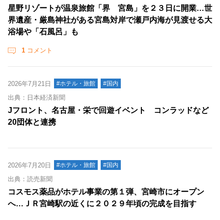
星野リゾートが温泉旅館「界 宮島」を２３日に開業…世
界遺産・厳島神社がある宮島対岸で瀬戸内海が見渡せる大
浴場や「石風呂」も
1
コメント
2026年7月21日
#ホテル・旅館
#国内
出典：日本経済新聞
Jフロント、名古屋・栄で回遊イベント コンラッドなど
20団体と連携
2026年7月20日
#ホテル・旅館
#国内
出典：読売新聞
コスモス薬品がホテル事業の第１弾、宮崎市にオープン
へ…ＪＲ宮崎駅の近くに２０２９年頃の完成を目指す