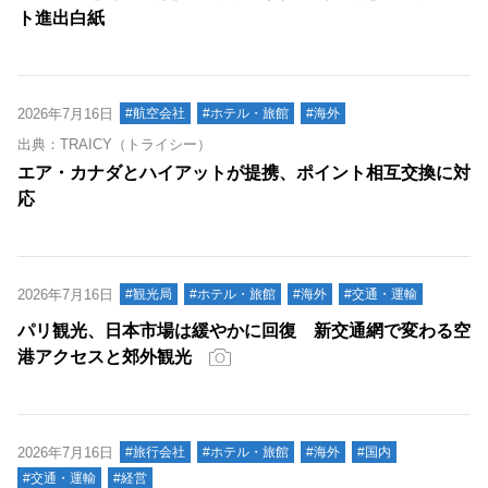
ト進出白紙
2026年7月16日
#航空会社
#ホテル・旅館
#海外
出典：TRAICY（トライシー）
エア・カナダとハイアットが提携、ポイント相互交換に対
応
2026年7月16日
#観光局
#ホテル・旅館
#海外
#交通・運輸
パリ観光、日本市場は緩やかに回復 新交通網で変わる空
港アクセスと郊外観光
2026年7月16日
#旅行会社
#ホテル・旅館
#海外
#国内
#交通・運輸
#経営