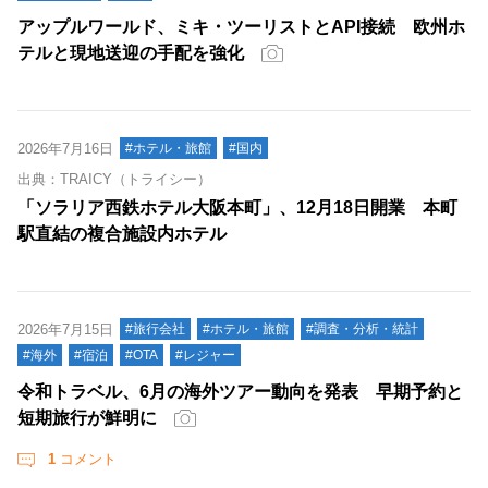
アップルワールド、ミキ・ツーリストとAPI接続 欧州ホ
テルと現地送迎の手配を強化
2026年7月16日
#ホテル・旅館
#国内
出典：TRAICY（トライシー）
「ソラリア西鉄ホテル大阪本町」、12月18日開業 本町
駅直結の複合施設内ホテル
2026年7月15日
#旅行会社
#ホテル・旅館
#調査・分析・統計
#海外
#宿泊
#OTA
#レジャー
令和トラベル、6月の海外ツアー動向を発表 早期予約と
短期旅行が鮮明に
1
コメント