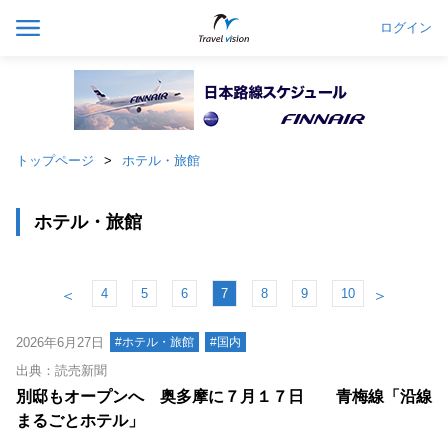
ログイン
トップページ
ホテル・旅館
ホテル・旅館
4
5
6
7
8
9
10
＜
＞
2026年6月27日
#ホテル・旅館
#国内
出典：読売新聞
別邸もオープンへ 奥多摩に７月１７日 青梅線「沿線
まるごとホテル」