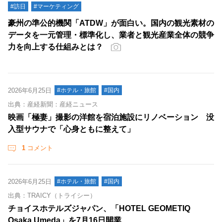
#訪日
#マーケティング
豪州の準公的機関「ATDW」が面白い。国内の観光素材の
データを一元管理・標準化し、業者と観光産業全体の競争
力を向上する仕組みとは？
2026年6月25日
#ホテル・旅館
#国内
出典：産経新聞：産経ニュース
映画「極妻」撮影の洋館を宿泊施設にリノベーション 没
入型サウナで「心身ともに整えて」
1
コメント
2026年6月25日
#ホテル・旅館
#国内
出典：TRAICY（トライシー）
チョイスホテルズジャパン、「HOTEL GEOMETIQ
Osaka Umeda」を7月16日開業