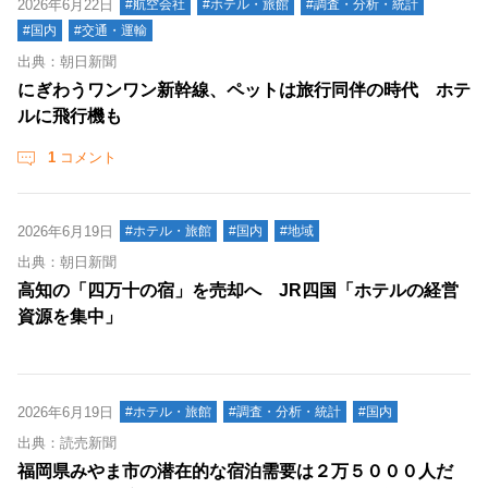
2026年6月22日
#航空会社
#ホテル・旅館
#調査・分析・統計
#国内
#交通・運輸
出典：朝日新聞
にぎわうワンワン新幹線、ペットは旅行同伴の時代 ホテ
ルに飛行機も
1
コメント
2026年6月19日
#ホテル・旅館
#国内
#地域
出典：朝日新聞
高知の「四万十の宿」を売却へ JR四国「ホテルの経営
資源を集中」
2026年6月19日
#ホテル・旅館
#調査・分析・統計
#国内
出典：読売新聞
福岡県みやま市の潜在的な宿泊需要は２万５０００人だ