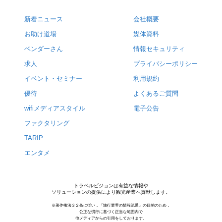
新着ニュース
会社概要
お助け道場
媒体資料
ベンダーさん
情報セキュリティ
求人
プライバシーポリシー
イベント・セミナー
利用規約
優待
よくあるご質問
wifiメディアスタイル
電子公告
ファクタリング
TARIP
エンタメ
トラベルビジョンは有益な情報や
ソリューションの提供により観光産業へ貢献します。
※著作権法３２条に従い，『旅行業界の情報流通』の目的のため，
公正な慣行に基づく正当な範囲内で
他メディアからの引用をしております。