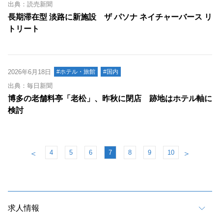
出典：読売新聞
長期滞在型 淡路に新施設 ザ パソナ ネイチャーバース リ
トリート
2026年6月18日
#ホテル・旅館
#国内
出典：毎日新聞
博多の老舗料亭「老松」、昨秋に閉店 跡地はホテル軸に
検討
4
5
6
7
8
9
10
＜
＞
求人情報