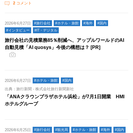
2
コメント
2026年6月27日
#旅行会社
#ホテル・旅館
#海外
#国内
#インタビュー
#IT・デジタル
旅行会社の見積業務85％削減へ、アップルワールドのAI
自動見積「AI quosys」今後の構想は？ [PR]
2026年6月27日
#ホテル・旅館
#国内
出典：旅行新聞 - 株式会社旅行新聞新社
「ANAクラウンプラザホテル浜松」が7月1日開業 HMI
ホテルグループ
2026年6月25日
#旅行会社
#観光局
#ホテル・旅館
#海外
#国内