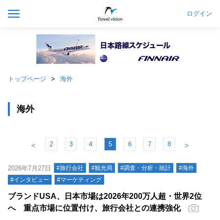
ログイン
トップページ
海外
海外
2
3
4
5
6
7
8
＜
＞
2026年7月27日
#旅行会社
#観光局
#調査・分析・統計
#海外
#インタビュー
#マーケティング
ブランドUSA、日本市場は2026年200万人超・世界2位
へ 重点市場に位置付け、旅行会社との連携強化