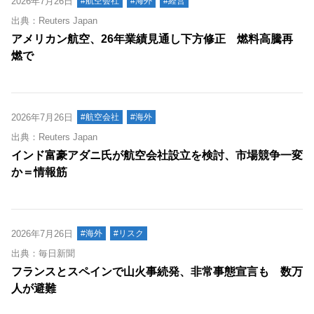
2026年7月26日
#航空会社
#海外
#経営
出典：Reuters Japan
アメリカン航空、26年業績見通し下方修正 燃料高騰再
燃で
2026年7月26日
#航空会社
#海外
出典：Reuters Japan
インド富豪アダニ氏が航空会社設立を検討、市場競争一変
か＝情報筋
2026年7月26日
#海外
#リスク
出典：毎日新聞
フランスとスペインで山火事続発、非常事態宣言も 数万
人が避難