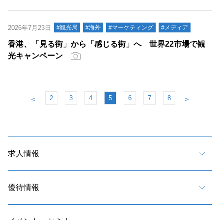
2026年7月23日
#観光局
#海外
#マーケティング
#メディア
香港、「見る街」から「感じる街」へ 世界22市場で観
光キャンペーン
2
3
4
5
6
7
8
＜
＞
求人情報
優待情報