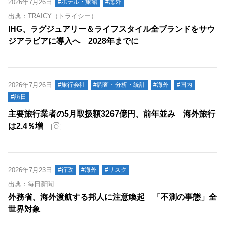
2026年7月26日
#ホテル・旅館
#海外
出典：TRAICY（トライシー）
IHG、ラグジュアリー＆ライフスタイル全ブランドをサウ
ジアラビアに導入へ 2028年までに
2026年7月26日
#旅行会社
#調査・分析・統計
#海外
#国内
#訪日
主要旅行業者の5月取扱額3267億円、前年並み 海外旅行
は2.4％増
2026年7月23日
#行政
#海外
#リスク
出典：毎日新聞
外務省、海外渡航する邦人に注意喚起 「不測の事態」全
世界対象