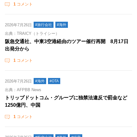
1
コメント
2026年7月26日
#旅行会社
#海外
出典：TRAICY（トライシー）
阪急交通社、中東3空港経由のツアー催行再開 8月17日
出発分から
1
コメント
2026年7月26日
#海外
#OTA
出典：AFPBB News
トリップドットコム・グループに独禁法違反で罰金など
1250億円、中国
1
コメント