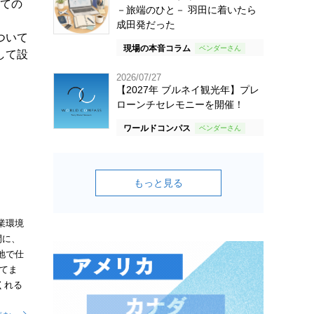
しての
－旅端のひと－ 羽田に着いたら
成田発だった
ついて
現場の本音コラム
して設
2026/07/27
【2027年 ブルネイ観光年】プレ
ローンチセレモニーを開催！
ワールドコンパス
もっと見る
業環境
間に、
地で仕
てま
くれる