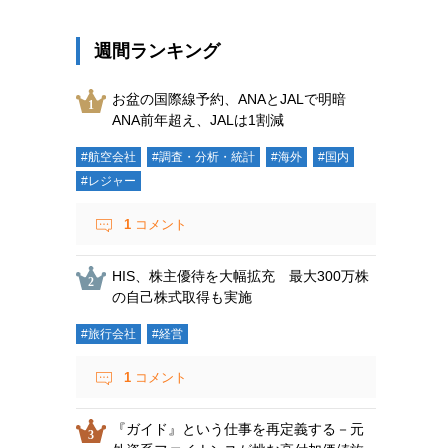
週間ランキング
お盆の国際線予約、ANAとJALで明暗
ANA前年超え、JALは1割減
#航空会社
#調査・分析・統計
#海外
#国内
#レジャー
1
コメント
HIS、株主優待を大幅拡充 最大300万株
の自己株式取得も実施
#旅行会社
#経営
1
コメント
『ガイド』という仕事を再定義する－元