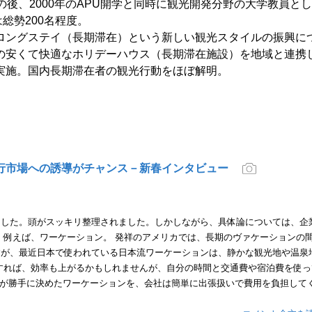
後、2000年のAPU開学と同時に観光開発分野の大学教員と
総勢200名程度。
ロングステイ（長期滞在）という新しい観光スタイルの振興に
の安くて快適なホリデーハウス（長期滞在施設）を地域と連携
実施。国内長期滞在者の観光行動をほぼ解明。
行市場への誘導がチャンス－新春インタビュー
ました。頭がスッキリ整理されました。しかしながら、具体論については、企
 例えば、ワーケーション。 発祥のアメリカでは、長期のヴァケーションの
すが、最近日本で使われている日本流ワーケーションは、静かな観光地や温泉
すれば、効率も上がるかもしれませんが、自分の時間と交通費や宿泊費を使っ
員が勝手に決めたワーケーションを、会社は簡単に出張扱いで費用を負担して