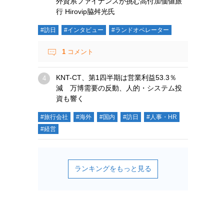
外資系ファイナンスが挑む高付加価値旅
行 Hirovip脇舛光氏
#訪日
#インタビュー
#ランドオペレーター
1
コメント
KNT-CT、第1四半期は営業利益53.3％
減 万博需要の反動、人的・システム投
資も響く
#旅行会社
#海外
#国内
#訪日
#人事・HR
#経営