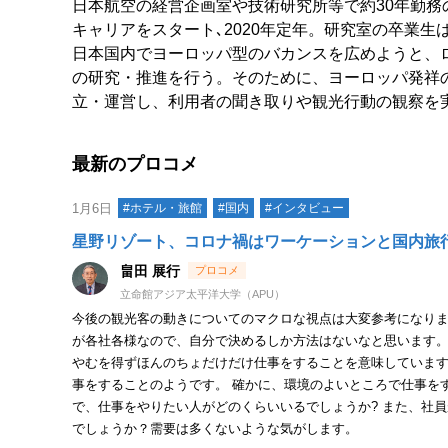
日本航空の経営企画室や技術研究所等で約30年勤務の
キャリアをスタート､2020年定年。研究室の卒業生は
日本国内でヨーロッパ型のバカンスを広めようと、
の研究・推進を行う。そのために、ヨーロッパ発祥
立・運営し、利用者の聞き取りや観光行動の観察を
最新のプロコメ
1月6日
#ホテル・旅館
#国内
#インタビュー
星野リゾート、コロナ禍はワーケーションと国内旅
畠田 展行
立命館アジア太平洋大学（APU）
今後の観光客の動きについてのマクロな視点は大変参考になり
が各社各様なので、自分で決めるしか方法はないなと思います。
やむを得ずほんのちょだけだけ仕事をすることを意味していま
事をすることのようです。 確かに、環境のよいところで仕事を
で、仕事をやりたい人がどのくらいいるでしょうか? また、社
でしょうか？需要は多くないような気がします。