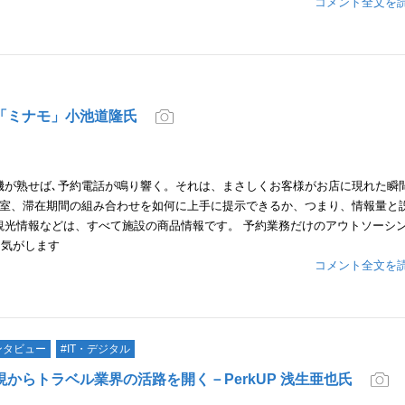
コメント全文を
「ミナモ」小池道隆氏
機が熟せば､予約電話が鳴り響く。それは、まさしくお客様がお店に現れた瞬
き室、滞在期間の組み合わせを如何に上手に提示できるか、つまり、情報量と
観光情報などは、すべて施設の商品情報です。 予約業務だけのアウトソーシ
な気がします
コメント全文を
ンタビュー
#IT・デジタル
らトラベル業界の活路を開く－PerkUP 浅生亜也氏