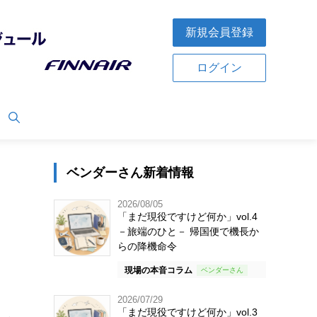
新規会員登録
ログイン
ベンダーさん新着情報
2026/08/05
「まだ現役ですけど何か」vol.4
－旅端のひと－ 帰国便で機長か
らの降機命令
現場の本音コラム
2026/07/29
「まだ現役ですけど何か」vol.3