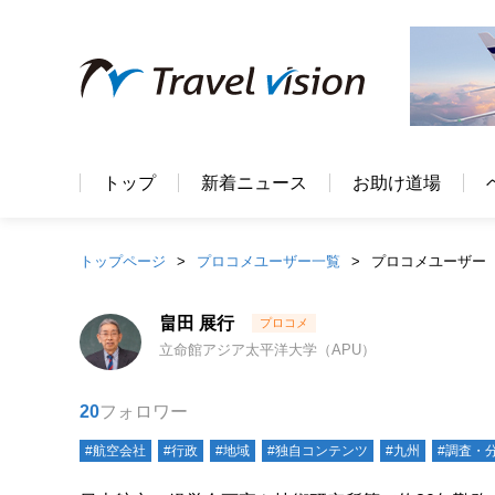
トップ
新着ニュース
お助け道場
トップページ
プロコメユーザー一覧
プロコメユーザー
畠田 展行
立命館アジア太平洋大学（APU）
20
フォロワー
#航空会社
#行政
#地域
#独自コンテンツ
#九州
#調査・