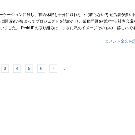
ワーケーションに対し、有給休暇も十分に取れない（取らない?) 勤労者が多い
的に関係者が集まってプロジェクトを詰めたり、業務問題を検討する社内会議
ました。 PerkUPの取り組みは、まさに私のイメージそのもの、嬉しいです
コメント全文を
3
4
5
6
7
＞