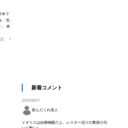
日本で
を、気
。 将
読む
新着コメント
2026/08/07
飲んだくれ老人
イギリスは結構物騒だよ。レスター辺りの糞尿の匂
いも酷いし。