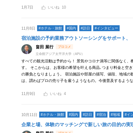
1月7日
10
11月8日
#ホテル・旅館
#国内
#訪日
#インタビュー
宿泊施設の予約業務アウトソーシングをサポート、
畠田 展行
立命館アジア太平洋大学（APU）
すべての観光活動は予約から！ 景気やコロナ渦等に関係なく、
す。 そこからは、お客様の希望を叶える商品､つまり料金と空
の勝負となりましょう。 宿泊施設や部屋の描写、値段、地域の
は、謂わばプロの売り子を雇うようなもの。今後普及するよう
11月9日
4
10月11日
#ホテル・旅館
#国内
#訪日
#宿泊
#地域
#イ
企業と場、体験のマッチングで新しい旅の目的の実現か