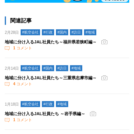
関連記事
2月28日
#航空会社
#行政
#国内
#訪日
#地域
地域に分け入るJAL社員たち～福井県若狭町編～
1
コメント
2月14日
#航空会社
#国内
#訪日
#地域
地域に分け入るJAL社員たち～三重県志摩市編～
4
コメント
1月18日
#航空会社
#行政
#地域
地域に分け入るJAL社員たち ～岩手県編～
1
コメント