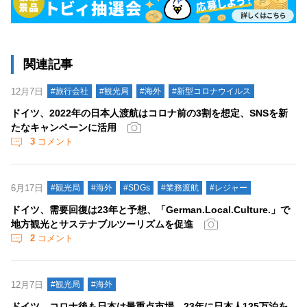
関連記事
12月7日
#旅行会社
#観光局
#海外
#新型コロナウイルス
ドイツ、2022年の日本人渡航はコロナ前の3割を想定、SNSを新
たなキャンペーンに活用
3
コメント
6月17日
#観光局
#海外
#SDGs
#業務渡航
#レジャー
ドイツ、需要回復は23年と予想、「German.Local.Culture.」で
地方観光とサステナブルツーリズムを促進
2
コメント
12月7日
#観光局
#海外
ドイツ、コロナ後も日本は最重点市場、23年に日本人125万泊を