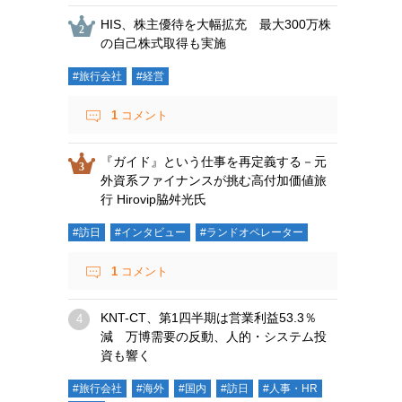
HIS、株主優待を大幅拡充 最大300万株
の自己株式取得も実施
#旅行会社
#経営
1
コメント
『ガイド』という仕事を再定義する－元
外資系ファイナンスが挑む高付加価値旅
行 Hirovip脇舛光氏
#訪日
#インタビュー
#ランドオペレーター
1
コメント
KNT-CT、第1四半期は営業利益53.3％
減 万博需要の反動、人的・システム投
資も響く
#旅行会社
#海外
#国内
#訪日
#人事・HR