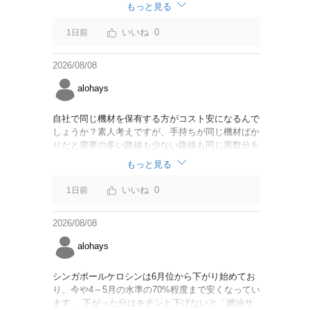
なければいいですが。
もっと見る
0
1日前
2026/08/08
alohays
自社で同じ機材を保有する方がコスト安になるんで
しょうか？素人考えですが、手持ちが同じ機材ばか
りだと需要の多い路線も少ない路線も同じ席数分を
供給することになるので、需要が多い路線には大型
もっと見る
機材を当て、少ない路線には小型機材を当てるな
ど、席数を調整するにはリース契約の方が対応しや
0
1日前
すいと思いました。
2026/08/08
alohays
シンガポールケロシンは6月位から下がり始めてお
り、今や4～5月の水準の70%程度まで安くなってい
ます。 下がった分はキチンと下げないと「燃油サ