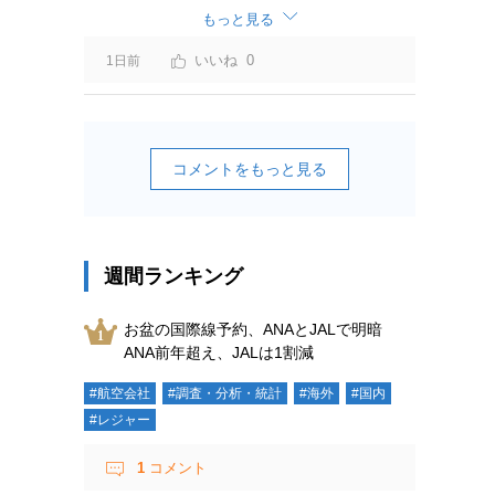
ーチャージ＝利益」と判断されますよ。
もっと見る
0
1日前
コメントをもっと見る
週間ランキング
お盆の国際線予約、ANAとJALで明暗
ANA前年超え、JALは1割減
#航空会社
#調査・分析・統計
#海外
#国内
#レジャー
1
コメント