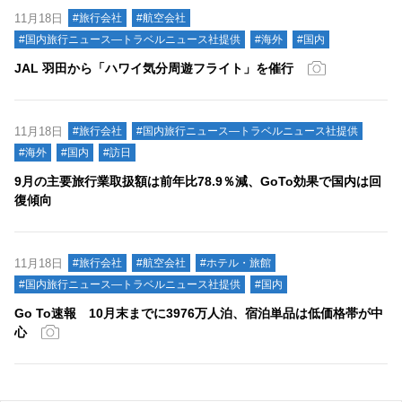
11月18日
#旅行会社
#航空会社
#国内旅行ニュース―トラベルニュース社提供
#海外
#国内
JAL 羽田から「ハワイ気分周遊フライト」を催行
11月18日
#旅行会社
#国内旅行ニュース―トラベルニュース社提供
#海外
#国内
#訪日
9月の主要旅行業取扱額は前年比78.9％減、GoTo効果で国内は回
復傾向
11月18日
#旅行会社
#航空会社
#ホテル・旅館
#国内旅行ニュース―トラベルニュース社提供
#国内
Go To速報 10月末までに3976万人泊、宿泊単品は低価格帯が中
心