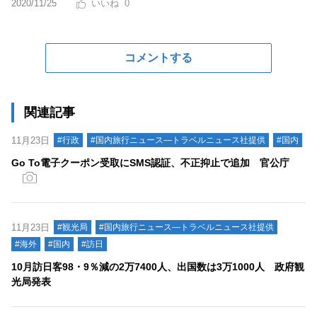
2020/11/25
0
コメントする
関連記事
11月23日
#行政
#国内旅行ニュース―トラベルニュース社提供
#国内
Go To電子クーポン受取にSMS認証、不正抑止で追加 官公庁
11月23日
#観光局
#国内旅行ニュース―トラベルニュース社提供
#海外
#国内
#訪日
10月訪日客98・9％減の2万7400人、出国数は3万1000人 政府観
光局発表