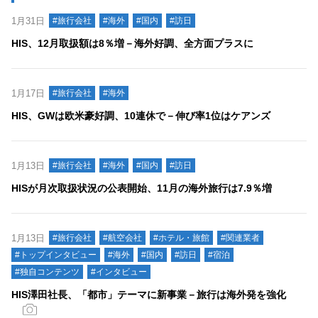
1月31日
#旅行会社
#海外
#国内
#訪日
HIS、12月取扱額は8％増－海外好調、全方面プラスに
1月17日
#旅行会社
#海外
HIS、GWは欧米豪好調、10連休で－伸び率1位はケアンズ
1月13日
#旅行会社
#海外
#国内
#訪日
HISが月次取扱状況の公表開始、11月の海外旅行は7.9％増
1月13日
#旅行会社
#航空会社
#ホテル・旅館
#関連業者
#トップインタビュー
#海外
#国内
#訪日
#宿泊
#独自コンテンツ
#インタビュー
HIS澤田社長、「都市」テーマに新事業－旅行は海外発を強化