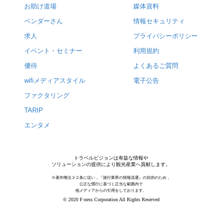
お助け道場
媒体資料
ベンダーさん
情報セキュリティ
求人
プライバシーポリシー
イベント・セミナー
利用規約
優待
よくあるご質問
wifiメディアスタイル
電子公告
ファクタリング
TARIP
エンタメ
トラベルビジョンは有益な情報や
ソリューションの提供により観光産業へ貢献します。
※著作権法３２条に従い，『旅行業界の情報流通』の目的のため，
公正な慣行に基づく正当な範囲内で
他メディアからの引用をしております。
© 2020 F-ness Corporation All Rights Reserved