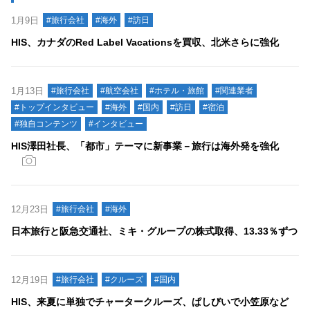
1月9日
#旅行会社
#海外
#訪日
HIS、カナダのRed Label Vacationsを買収、北米さらに強化
1月13日
#旅行会社
#航空会社
#ホテル・旅館
#関連業者
#トップインタビュー
#海外
#国内
#訪日
#宿泊
#独自コンテンツ
#インタビュー
HIS澤田社長、「都市」テーマに新事業－旅行は海外発を強化
12月23日
#旅行会社
#海外
日本旅行と阪急交通社、ミキ・グループの株式取得、13.33％ずつ
12月19日
#旅行会社
#クルーズ
#国内
HIS、来夏に単独でチャータークルーズ、ぱしびいで小笠原など