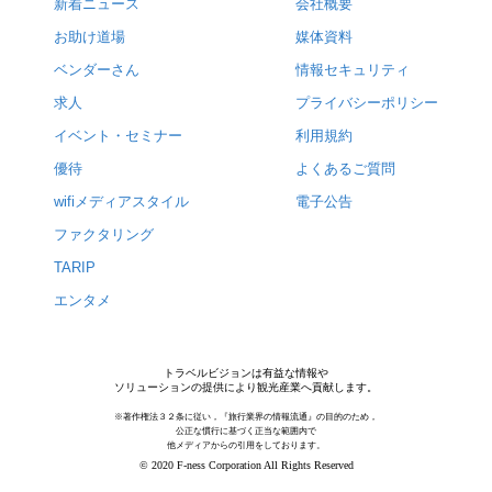
新着ニュース
会社概要
お助け道場
媒体資料
ベンダーさん
情報セキュリティ
求人
プライバシーポリシー
イベント・セミナー
利用規約
優待
よくあるご質問
wifiメディアスタイル
電子公告
ファクタリング
TARIP
エンタメ
トラベルビジョンは有益な情報や
ソリューションの提供により観光産業へ貢献します。
※著作権法３２条に従い，『旅行業界の情報流通』の目的のため，
公正な慣行に基づく正当な範囲内で
他メディアからの引用をしております。
© 2020 F-ness Corporation All Rights Reserved