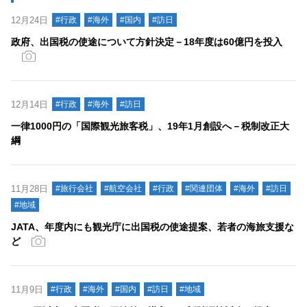
12月24日
#行政
#海外
#国内
#訪日
政府、出国税の使途について方針決定－18年度は60億円を投入
12月14日
#行政
#海外
#訪日
一律1000円の「国際観光旅客税」、19年1月創設へ－税制改正大
綱
11月28日
#旅行会社
#航空会社
#行政
#関連団体
#海外
#訪日
#地域
JATA、年度内にも観光庁に出国税の使途提案、若者の海旅支援な
ど
11月9日
#行政
#海外
#国内
#訪日
#地域