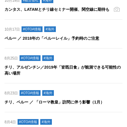
10月19日
#航空会社
#海外
カンタス、LATAMとチリ線セミナー開催、関空線に期待も
10月17日
#OTOA情報
#海外
ペルー ／ 2018年の「ペルーレイル」予約時のご注意
8月25日
#OTOA情報
#海外
チリ、アルゼンチン／2019年「皆既日食」が観測できる可能性の
高い場所
8月23日
#OTOA情報
#海外
チリ、ペルー ／ 「ローマ教皇」訪問に伴う影響（1月）
8月4日
#OTOA情報
#海外