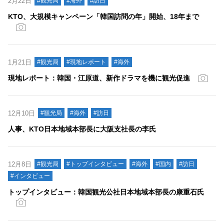
2月22日
#観光局
#海外
#訪日
KTO、大規模キャンペーン「韓国訪問の年」開始、18年まで
1月21日
#観光局
#現地レポート
#海外
現地レポート：韓国・江原道、新作ドラマを機に観光促進
12月10日
#観光局
#海外
#訪日
人事、KTO日本地域本部長に大阪支社長の李氏
12月8日
#観光局
#トップインタビュー
#海外
#国内
#訪日
#インタビュー
トップインタビュー：韓国観光公社日本地域本部長の康重石氏