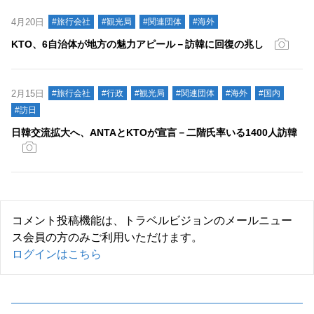
4月20日
#旅行会社
#観光局
#関連団体
#海外
KTO、6自治体が地方の魅力アピール－訪韓に回復の兆し
2月15日
#旅行会社
#行政
#観光局
#関連団体
#海外
#国内
#訪日
日韓交流拡大へ、ANTAとKTOが宣言－二階氏率いる1400人訪韓
コメント投稿機能は、トラベルビジョンのメールニュー
ス会員の方のみご利用いただけます。
ログインはこちら