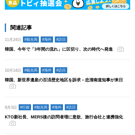
関連記事
11月24日
#観光局
#海外
#訪日
韓国、今年で「3年間の流れ」に区切り、次の時代へ発進
10月14日
#観光局
#海外
#訪日
韓国、新世界遺産の百済歴史地区を訴求－忠清南道知事が来日
9月3日
#行政
#観光局
#海外
#訪日
KTO新社長、MERS後の訪問者増に意欲、旅行会社と連携強化