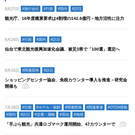
8月27日
#旅行会社
#行政
#国内
#訪日
観光庁、16年度概算要求は4割増の142.6億円－地方活性に注力
8月24日
#行政
#国内
#訪日
仙台で東北観光復興加速化会議、被災3県で「100選」選定へ
8月15日
#関連団体
#訪日
ショッピングセンター協会、免税カウンター導入を推進－研究会
開催も
7月29日
#行政
#ホテル・旅館
#関連団体
#関連業者
#OTOA情報
#国内
#訪日
#交通・運輸
#宿泊
#地域
「手ぶら観光」共通ロゴマーク運用開始、47カウンターで