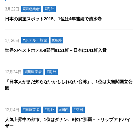
3月22日
#関連業者
#海外
日本の展望スポット2015、1位は4年連続で清水寺
1月26日
#ホテル・旅館
#海外
世界のベストホテル8部門8151軒－日本は141軒入賞
12月24日
#関連業者
#海外
「日本人がまだ知らないかもしれない台湾」、1位は太魯閣国立公
園
12月4日
#関連業者
#海外
#国内
#訪日
人気上昇中の都市、1位はダナン、6位に那覇－トリップアドバイ
ザー