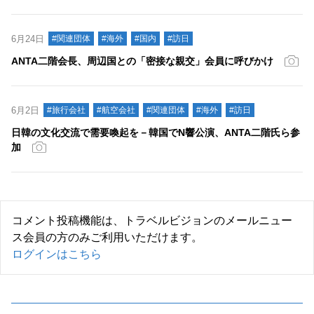
6月24日
#関連団体
#海外
#国内
#訪日
ANTA二階会長、周辺国との「密接な親交」会員に呼びかけ
6月2日
#旅行会社
#航空会社
#関連団体
#海外
#訪日
日韓の文化交流で需要喚起を－韓国でN響公演、ANTA二階氏ら参
加
コメント投稿機能は、トラベルビジョンのメールニュー
ス会員の方のみご利用いただけます。
ログインはこちら