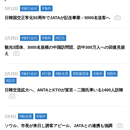
3月12日
#旅行会社
#海外
日韓国交正常化50周年でJATAが記念事業－5000名送客へ
2月25日
#旅行会社
#海外
#訪日
観光3団体、3000名規模の中国訪問団、訪中300万人への回復見据
え
2月15日
#旅行会社
#行政
#観光局
#関連団体
#海外
#国内
#訪日
日韓交流拡大へ、ANTAとKTOが宣言－二階氏率いる1400人訪韓
2月4日
#観光局
#海外
ソウル、市長が来日し誘客アピール、JATAとの連携も強調