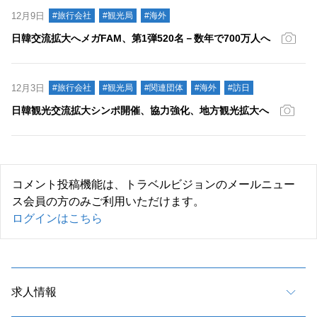
12月9日
#旅行会社
#観光局
#海外
日韓交流拡大へメガFAM、第1弾520名－数年で700万人へ
12月3日
#旅行会社
#観光局
#関連団体
#海外
#訪日
日韓観光交流拡大シンポ開催、協力強化、地方観光拡大へ
コメント投稿機能は、トラベルビジョンのメールニュー
ス会員の方のみご利用いただけます。
ログインはこちら
求人情報