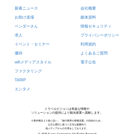
新着ニュース
会社概要
お助け道場
媒体資料
ベンダーさん
情報セキュリティ
求人
プライバシーポリシー
イベント・セミナー
利用規約
優待
よくあるご質問
wifiメディアスタイル
電子公告
ファクタリング
TARIP
エンタメ
トラベルビジョンは有益な情報や
ソリューションの提供により観光産業へ貢献します。
※著作権法３２条に従い，『旅行業界の情報流通』の目的のため，
公正な慣行に基づく正当な範囲内で
他メディアからの引用をしております。
© 2020 F-ness Corporation All Rights Reserved