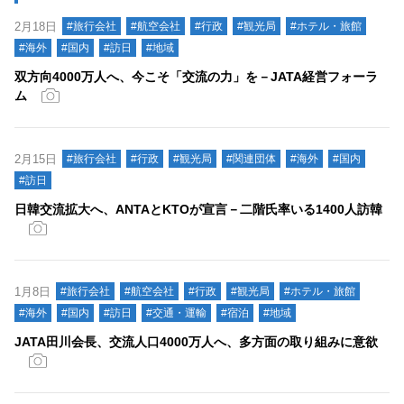
2月18日
#旅行会社
#航空会社
#行政
#観光局
#ホテル・旅館
#海外
#国内
#訪日
#地域
双方向4000万人へ、今こそ「交流の力」を－JATA経営フォーラ
ム
2月15日
#旅行会社
#行政
#観光局
#関連団体
#海外
#国内
#訪日
日韓交流拡大へ、ANTAとKTOが宣言－二階氏率いる1400人訪韓
1月8日
#旅行会社
#航空会社
#行政
#観光局
#ホテル・旅館
#海外
#国内
#訪日
#交通・運輸
#宿泊
#地域
JATA田川会長、交流人口4000万人へ、多方面の取り組みに意欲