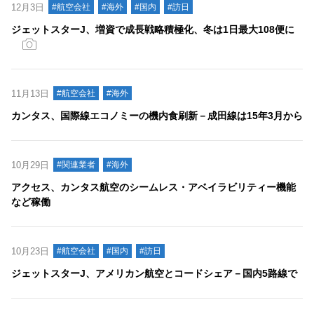
12月3日
#航空会社
#海外
#国内
#訪日
ジェットスターJ、増資で成長戦略積極化、冬は1日最大108便に
11月13日
#航空会社
#海外
カンタス、国際線エコノミーの機内食刷新－成田線は15年3月から
10月29日
#関連業者
#海外
アクセス、カンタス航空のシームレス・アベイラビリティー機能
など稼働
10月23日
#航空会社
#国内
#訪日
ジェットスターJ、アメリカン航空とコードシェア－国内5路線で