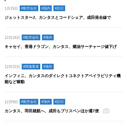
1月15日
#航空会社
#国内
#訪日
ジェットスターJ、カンタスとコードシェア、成田発全線で
12月24日
#航空会社
#海外
キャセイ、香港ドラゴン、カンタス、燃油サーチャージ値下げ
12月22日
#関連業者
#海外
インフィニ、カンタスのダイレクトコネクトアベイラビリティ機
能など稼動
12月9日
#航空会社
#海外
#訪日
カンタス、羽田就航へ、成田もブリスベンほか週7便