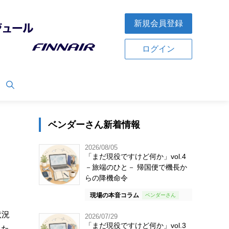
新規会員登録
ログイン
ベンダーさん新着情報
2026/08/05
「まだ現役ですけど何か」vol.4
－旅端のひと－ 帰国便で機長か
らの降機命令
現場の本音コラム
状況
2026/07/29
「まだ現役ですけど何か」vol.3
るた