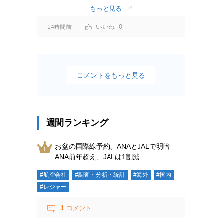
ーチャージ＝利益」と判断されますよ。
もっと見る
0
14時間前
コメントをもっと見る
週間ランキング
お盆の国際線予約、ANAとJALで明暗
ANA前年超え、JALは1割減
#航空会社
#調査・分析・統計
#海外
#国内
#レジャー
1
コメント