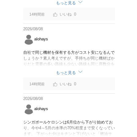
なければいいですが。
もっと見る
0
14時間前
2026/08/08
alohays
自社で同じ機材を保有する方がコスト安になるんで
しょうか？素人考えですが、手持ちが同じ機材ばか
りだと需要の多い路線も少ない路線も同じ席数分を
供給することになるので、需要が多い路線には大型
もっと見る
機材を当て、少ない路線には小型機材を当てるな
ど、席数を調整するにはリース契約の方が対応しや
0
14時間前
すいと思いました。
2026/08/08
alohays
シンガポールケロシンは6月位から下がり始めてお
り、今や4～5月の水準の70%程度まで安くなってい
ます。 下がった分はキチンと下げないと「燃油サ