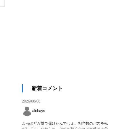
新着コメント
2026/08/08
alohays
よっぽど万博で儲けたんでしょ。相当数のバスを転
がしてましたからね。それが無くなれば当然その分