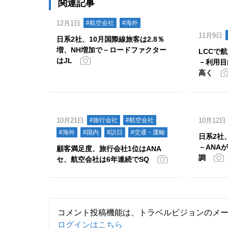
関連記事
12月1日
#航空会社
#海外
11月9日
日系2社、10月国際線旅客は2.8％
増、NH増加で－ロードファクター
LCCで
はJL
－利用目
高く
10月21日
#旅行会社
#航空会社
10月12日
#海外
#国内
#訪日
#交通・運輸
日系2社
－ANA
顧客満足度、旅行会社1位はANA
調
セ、航空会社は6年連続でSQ
コメント投稿機能は、トラベルビジョンのメ
ログインはこちら