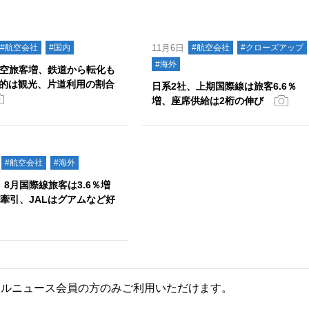
#航空会社
#国内
11月6日
#航空会社
#クローズアップ
#海外
航空旅客増、鉄道から転化も
的は観光、片道利用の割合
日系2社、上期国際線は旅客6.6％
増、座席供給は2桁の伸び
#航空会社
#海外
、8月国際線旅客は3.6％増
が牽引、JALはグアムなど好
ールニュース会員の方のみご利用いただけます。