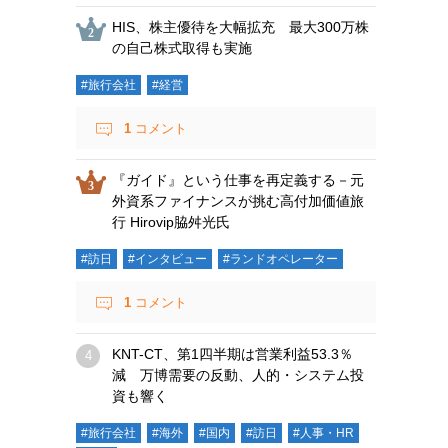
HIS、株主優待を大幅拡充 最大300万株
の自己株式取得も実施
#旅行会社
#経営
1
コメント
『ガイド』という仕事を再定義する－元
外資系ファイナンスが挑む高付加価値旅
行 Hirovip脇舛光氏
#訪日
#インタビュー
#ランドオペレーター
1
コメント
KNT-CT、第1四半期は営業利益53.3％
減 万博需要の反動、人的・システム投
資も響く
#旅行会社
#海外
#国内
#訪日
#人事・HR