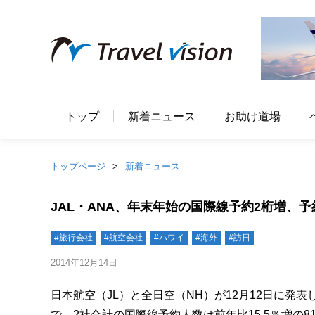
トップ
新着ニュース
お助け道場
トップページ
新着ニュース
JAL・ANA、年末年始の国際線予約2桁増、予
#旅行会社
#航空会社
#ハワイ
#海外
#訪日
2014年12月14日
日本航空（JL）と全日空（NH）が12月12日に発表し
で、2社合計の国際線予約人数は前年比15.5％増の81