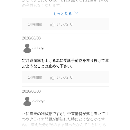
の利益もなくなります。
もっと見る
0
14時間前
2026/08/08
alohays
定時運航率を上げる為に受託手荷物を放り投げて運
ぶようなことは止めて下さい。
0
14時間前
2026/08/08
alohays
正に漁夫の利状態ですが、中東情勢が落ち着いて且
つウクライナ問題が解決した時にどうなるかです
ね。 増えた分がそのまま減ったなんてことになら