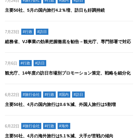
7月24日
#旅行会社
#行政
#国内
#訪日
主要50社、5月の国内旅行4.2％増、訪日も好調持続
7月23日
#行政
#訪日
総務省、VJ事業の効果把握徹底を勧告－観光庁、専門部署で対応
7月6日
#行政
#訪日
観光庁、14年度の訪日市場別プロモーション策定、戦略を細分化
6月22日
#旅行会社
#行政
#国内
#訪日
主要50社、4月の国内旅行は0.6％減、外国人旅行は5割増
6月22日
#旅行会社
#行政
#海外
主要50社、4月の海外旅行は5.1％減、大手が苦戦の傾向