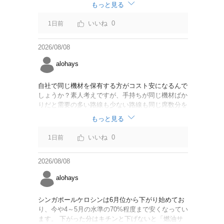
なければいいですが。
もっと見る
0
1日前
2026/08/08
alohays
自社で同じ機材を保有する方がコスト安になるんで
しょうか？素人考えですが、手持ちが同じ機材ばか
りだと需要の多い路線も少ない路線も同じ席数分を
供給することになるので、需要が多い路線には大型
もっと見る
機材を当て、少ない路線には小型機材を当てるな
ど、席数を調整するにはリース契約の方が対応しや
0
1日前
すいと思いました。
2026/08/08
alohays
シンガポールケロシンは6月位から下がり始めてお
り、今や4～5月の水準の70%程度まで安くなってい
ます。 下がった分はキチンと下げないと「燃油サ