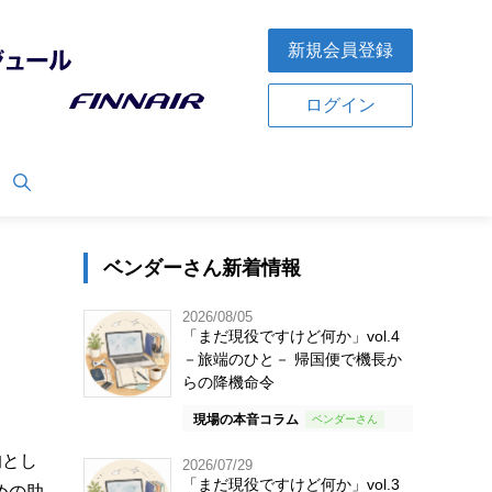
新規会員登録
ログイン
ベンダーさん新着情報
2026/08/05
「まだ現役ですけど何か」vol.4
－旅端のひと－ 帰国便で機長か
らの降機命令
現場の本音コラム
的とし
2026/07/29
「まだ現役ですけど何か」vol.3
めの助