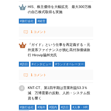
HIS、株主優待を大幅拡充 最大300万株
の自己株式取得も実施
#旅行会社
#経営
1
コメント
『ガイド』という仕事を再定義する－元
外資系ファイナンスが挑む高付加価値旅
行 Hirovip脇舛光氏
#訪日
#インタビュー
#ランドオペレーター
1
コメント
KNT-CT、第1四半期は営業利益53.3％
減 万博需要の反動、人的・システム投
資も響く
#旅行会社
#海外
#国内
#訪日
#人事・HR