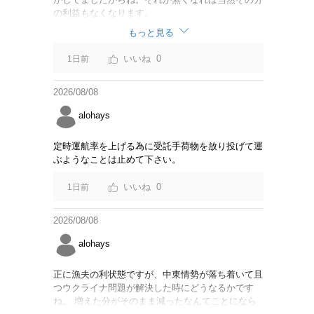
の利益もなくなります。
もっと見る
0
1日前
2026/08/08
alohays
定時運航率を上げる為に受託手荷物を放り投げて運
ぶようなことは止めて下さい。
0
1日前
2026/08/08
alohays
正に漁夫の利状態ですが、中東情勢が落ち着いて且
つウクライナ問題が解決した時にどうなるかです
ね。 増えた分がそのまま減ったなんてことになら