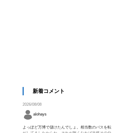
新着コメント
2026/08/08
alohays
よっぽど万博で儲けたんでしょ。相当数のバスを転
がしてましたからね。それが無くなれば当然その分