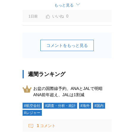
ーチャージ＝利益」と判断されますよ。
もっと見る
0
1日前
コメントをもっと見る
週間ランキング
お盆の国際線予約、ANAとJALで明暗
ANA前年超え、JALは1割減
#航空会社
#調査・分析・統計
#海外
#国内
#レジャー
1
コメント